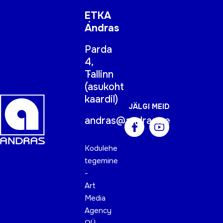
ETKA
Andras
Parda
4,
Tallinn
(
asukoht
kaardil
)
JÄLGI MEID
andras@andras.ee
Kodulehe
tegemine
-
Art
Media
Agency