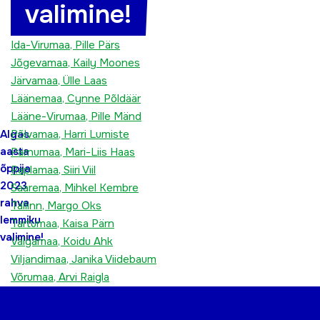
valimine!
Harjumaa, Pille Trumm
Hiiumaa, Helen Viilukas
Ida-Virumaa, Pille Pärs
Jõgevamaa, Kaily Moones
Järvamaa, Ülle Laas
Läänemaa, Cynne Põldäär
Lääne-Virumaa, Pille Mänd
Põlvamaa, Harri Lumiste
Algas
aasta
Pärnumaa, Mari-Liis Haas
õppija
Raplamaa, Siiri Viil
2023
Saaremaa, Mihkel Kembre
rahva
Tallinn, Margo Oks
lemmiku
Tartumaa, Kaisa Pärn
valimine!
Valgamaa, Koidu Ahk
Viljandimaa, Janika Viidebaum
Võrumaa, Arvi Raigla