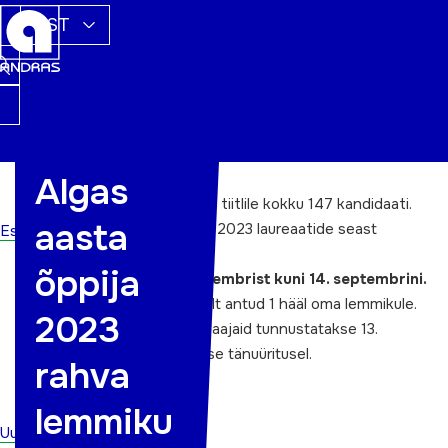
EST
Algas
Sel aastal esitati aasta õppija tiitlile kokku 147 kandidaati.
aasta
Kõigi maakonna aasta õppija 2023 laureaatide seast
Esileht
valitakse välja rahva lemmik.
õppija
Hääletamine toimub 1.septembrist kuni 14. septembrini.
Arvesse läheb hääletaja poolt antud 1 hääl oma lemmikule.
2023
Rahva lemmikut ja teisi tiitlisaajaid tunnustatakse 13.
oktoobril Täiskasvanuhariduse tänuüritusel.
rahva
HÄÄLETADA SAAB SIIN
lemmiku
Uudised
ÕPPIJATE EDULOOD