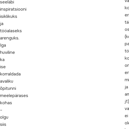
va
seeläbi
k
inspiratsiooni
er
isiklikuks
tä
ja
o
tööalaseks
(k
arenguks.
pa
Iga
tö
huviline
ko
ka
om
ise
er
korraldada
mi
avaliku
ja
õpitunni
a
meelepärases
jt
kohas
va
–
ei
olgu
ol
siis