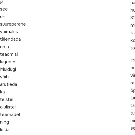
ja
a
see
hu
on
32
suurepärane
m
võimalus
ta
täiendada
ko
oma
tö
teadmisi
In
lugedes.
o
Muidugi
v
võib
r
arutleda
õ
ka
ju
teistel
ta
olulistel
tu
teemadel
ni
ning
se
leida