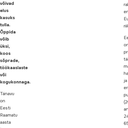
võivad
r
elus
e
kasuks
E
tulla.
ri
Õppida
Ee
võib
o
üksi,
p
koos
tä
sõprade,
m
töökaaslaste
ha
või
ja
kogukonnaga.
er
Tänavu
p
on
(2
Eesti
a
Raamatu
2
aasta
6