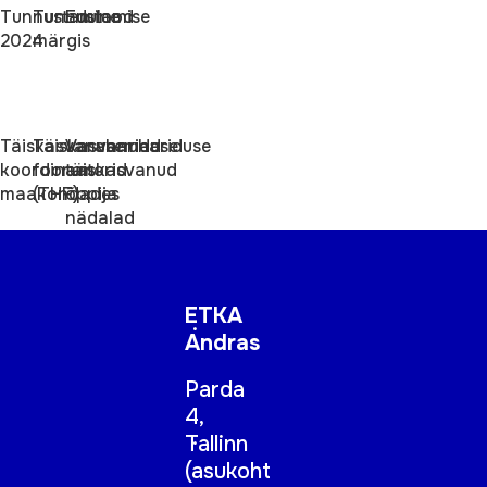
Tunnustamine
Tunnustamise
Edulood
2024
märgis
Täiskasvanuhariduse
Täiskasvanuhariduse
Varasemad
koordinaatorid
foorum
täiskasvanud
maakondades
(THF)
õppija
nädalad
ETKA
Andras
Parda
4,
Tallinn
(
asukoht