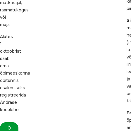
k
matkarajal,
pi
raamatukogus
või
S
mujal.
m
h
Alates
(i
1.
k
oktoobrist
võ
saab
il
oma
kv
õpimeeskonna
ja
õpitunnis
v
osalemiseks
o
registreerida
tä
Andrase
kodulehel
E
õp
ar
Õ