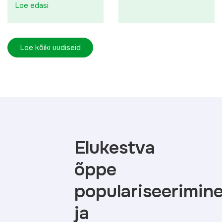
Loe edasi
Loe kõiki uudiseid
Elukestva
õppe
populariseerimin
ja