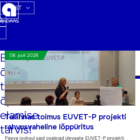
EST
Ela
08. juuli 2026
õppimise
Täiskasvanute
koolitaja
kutse
tarvis,
taotlemise
tähtaeg
õpi
1.
oktoober
elamise
Tallinnas toimus EUVET-P projekti
2026
rahvusvaheline lõppüritus
tarvis!
L
Päeva jooksul said osalejad ülevaate EUVET-P projekti
o