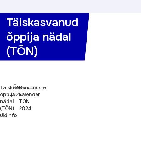
Täiskasvanud
õppija nädal
(TÕN)
Täiskasvanud
TÕN
Sündmuste
õppija
2024
kalender
nädal
TÕN
(TÕN)
2024
üldinfo