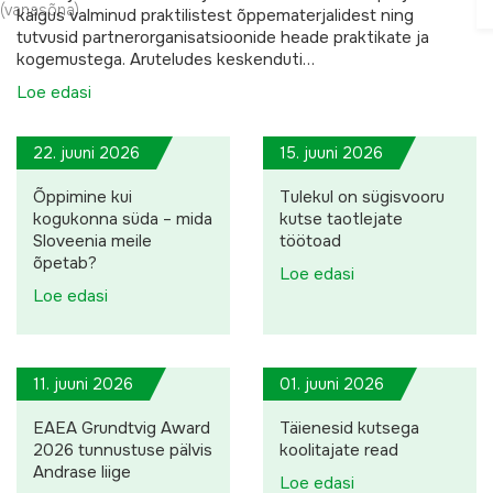
(vanasõna)
käigus valminud praktilistest õppematerjalidest ning
e
tutvusid partnerorganisatsioonide heade praktikate ja
e
kogemustega. Aruteludes keskenduti…
d
a
Loe edasi
s
i
22. juuni 2026
15. juuni 2026
Õppimine kui
Tulekul on sügisvooru
kogukonna süda – mida
kutse taotlejate
Sloveenia meile
töötoad
õpetab?
Loe edasi
Loe edasi
11. juuni 2026
01. juuni 2026
EAEA Grundtvig Award
Täienesid kutsega
2026 tunnustuse pälvis
koolitajate read
Andrase liige
Loe edasi