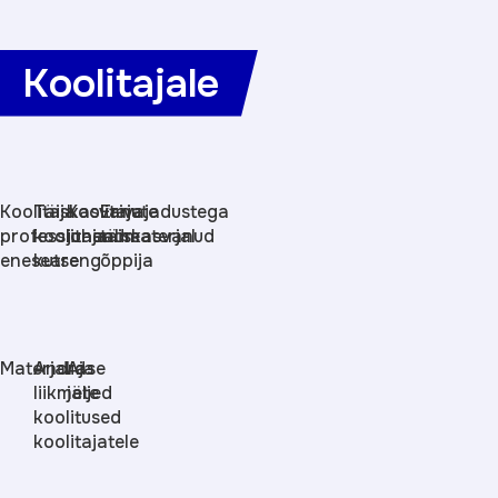
Koolitajale
Koolitaja
Täiskasvanute
Koolitaja
Erivajadustega
professionaalne
koolitaja
juhendmaterjal
täiskasvanud
eneseareng
kutse
õppija
Materjalid
Andrase
Aja
liikmete
jäljed
koolitused
koolitajatele