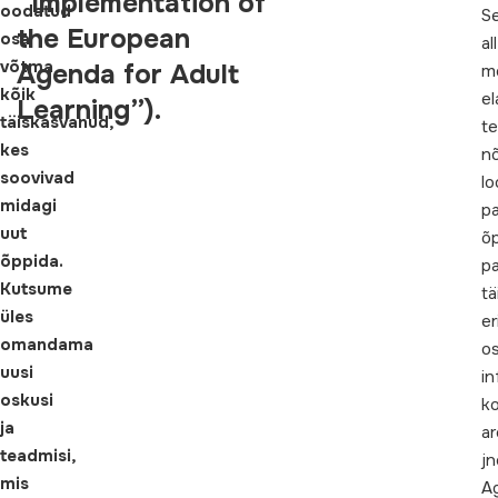
“Implementation of
oodatud
Se
the European
osa
all
võtma
Agenda for Adult
m
kõik
e
Learning”).
täiskasvanud,
te
kes
n
soovivad
lo
midagi
pa
uut
õ
õppida.
pa
Kutsume
tä
üles
er
omandama
o
uusi
in
oskusi
k
ja
a
teadmisi,
jn
mis
A