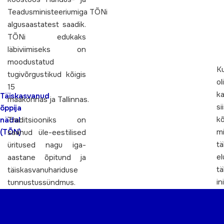
Teadusministeeriumiga TÕNi
algusaastatest saadik.
TÕNi edukaks
läbiviimiseks on
moodustatud
K
tugivõrgustikud kõigis
oli
15
k
Täiskasvanud
maakonnas ja Tallinnas.
si
õppija
k
Traditsiooniks on
nädal
m
(TÕN)
saanud üle-eestilised
t
üritused nagu iga-
e
aastane õpitund ja
t
täiskasvanuhariduse
in
tunnustussündmus.