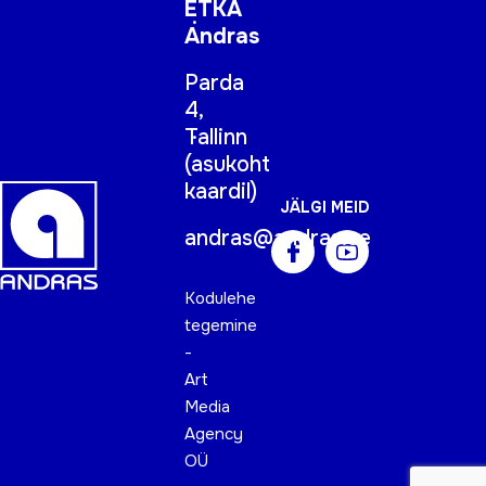
ETKA
Andras
Parda
4,
Tallinn
(
asukoht
kaardil
)
JÄLGI MEID
andras@andras.ee
Kodulehe
tegemine
-
Art
Media
Agency
OÜ