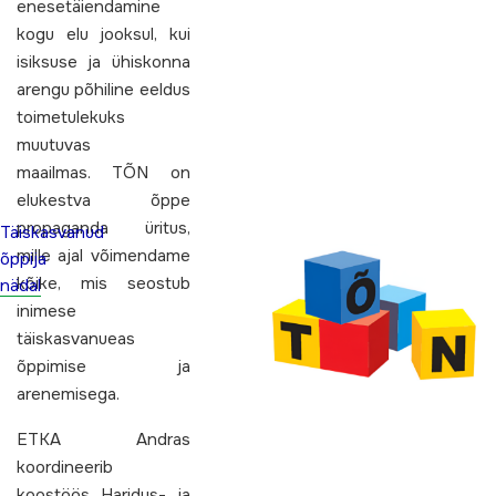
enesetäiendamine
kogu elu jooksul, kui
isiksuse ja ühiskonna
arengu põhiline eeldus
toimetulekuks
muutuvas
maailmas. TÕN on
elukestva õppe
propaganda üritus,
Täiskasvanud
mille ajal võimendame
õppija
kõike, mis seostub
nädal
inimese
täiskasvanueas
õppimise ja
arenemisega.
ETKA Andras
koordineerib
koostöös Haridus- ja