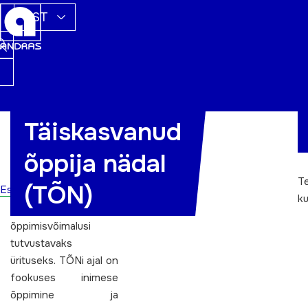
EST
Täiskasvanud
on saanud
õppija nädal
traditsiooniliseks üle-
eestiliseks
T
(TÕN)
Esileht
täiskasvanuharidust
ku
populariseerivaks ja
õppimisvõimalusi
tutvustavaks
ürituseks. TÕNi ajal on
fookuses inimese
õppimine ja