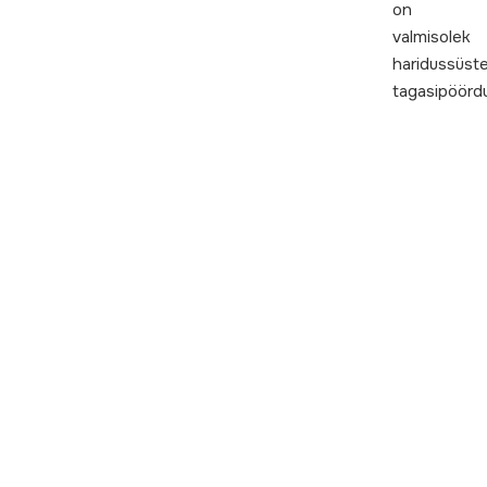
on
valmisolek
haridussüst
tagasipöörd