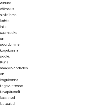
Ainuke
võimalus
sihtrühma
kohta
info
saamiseks
on
pöördumine
kogukonna
poole.
Kuna
maapiirkondades
on
kogukonna
tegevustesse
tavapäraselt
kaasatud
lasteaiad,