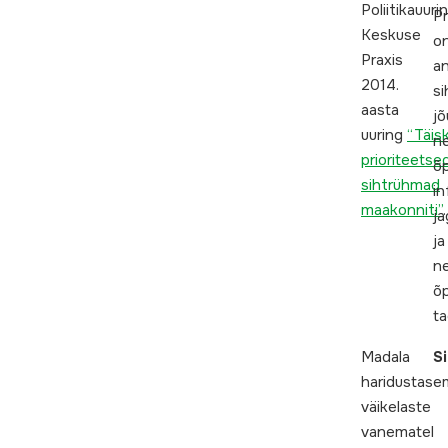
Poliitikauuri
P
Keskuse
o
Praxis
a
2014.
si
aasta
jõ
uuring
“Täis
ne
prioriteetse
õ
sihtrühmad
in
maakonniti”
j
ja
n
õ
ta
Madala
S
haridustas
väikelaste
vanematel