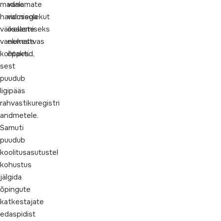
madala
vanemate
haridusega
valmisolekut
väikelaste
osalemiseks
vanemate
elukestvas
kontaktid,
õppes.
sest
puudub
ligipääs
rahvastikuregistri
andmetele.
Samuti
puudub
koolitusasutustel
kohustus
jälgida
õpingute
katkestajate
edaspidist