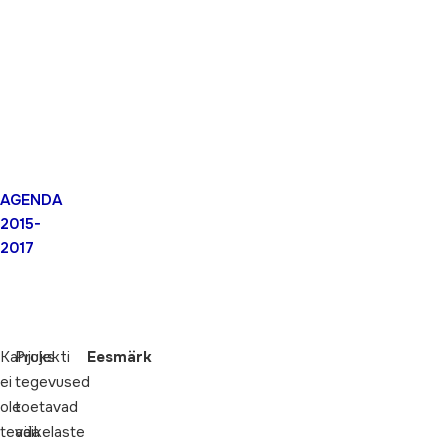
AGENDA
2015-
2017
Kahjuks
Projekti
Eesmärk
ei
tegevused
ole
toetavad
teada
väikelaste