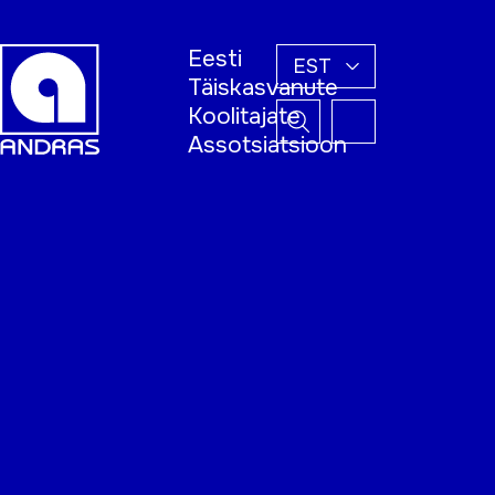
Eesti
EST
Täiskasvanute
Koolitajate
Assotsiatsioon
Esileht
Õppijale
Koolitajale
Täiskasvanud
õppija nädal