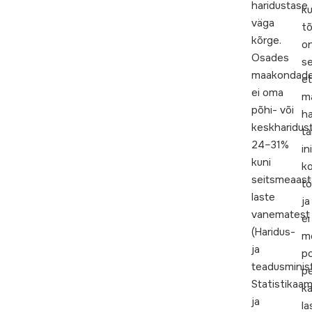
haridustase
ku
väga
tõ
kõrge.
o
Osades
se
maakondad
et
ei oma
m
põhi- või
ha
keskharidus
ta
24–31%
in
kuni
ko
seitsmeaast
tö
laste
ja
vanematest
ei
(Haridus-
m
ja
po
teadusminist
p
Statistikaam
k
ja
la