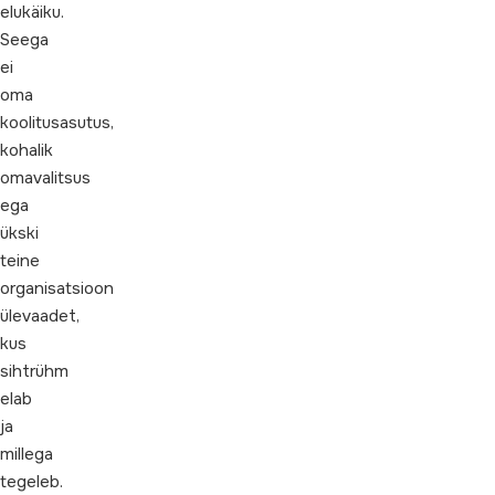
elukäiku.
Seega
ei
oma
koolitusasutus,
kohalik
omavalitsus
ega
ükski
teine
organisatsioon
ülevaadet,
kus
sihtrühm
elab
ja
millega
tegeleb.