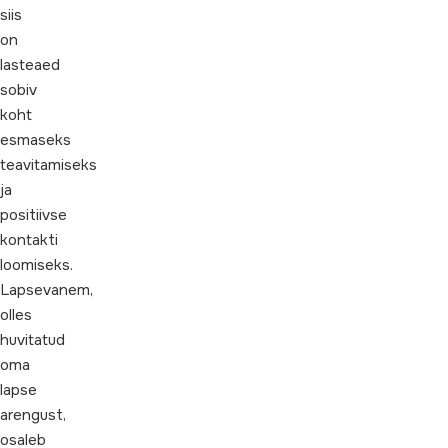
siis
on
lasteaed
sobiv
koht
esmaseks
teavitamiseks
ja
positiivse
kontakti
loomiseks.
Lapsevanem,
olles
huvitatud
oma
lapse
arengust,
osaleb