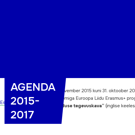
Organisatsioon
Projektid
Kontakt
AGENDA
Ajavahemikul 1. november 2015 kuni 31. oktoober 2
2015-
Teadusministeeriumiga Euroopa Liidu Erasmus+ pro
Esileht
täiskasvanuhariduse tegevuskava”
(inglise keele
2017
Learning”
).