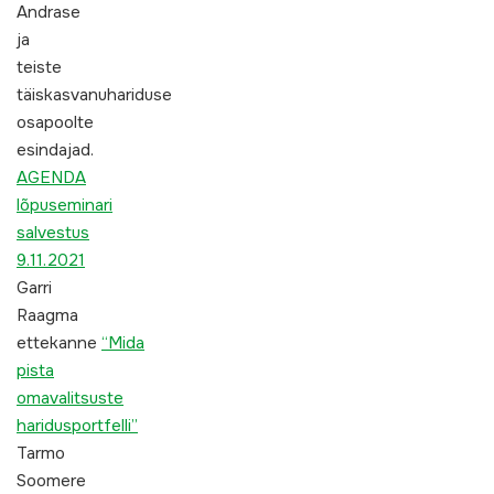
Andrase
ja
teiste
täiskasvanuhariduse
osapoolte
esindajad.
AGENDA
lõpuseminari
salvestus
9.11.2021
Garri
Raagma
ettekanne
“Mida
pista
omavalitsuste
haridusportfelli”
Tarmo
Soomere