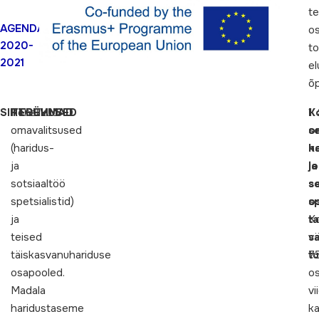
te
AGENDA
o
2020-
t
2021
el
õ
SIHTRÜHMAD
Kohalikud
TEGEVUSED
1.
K
omavalitsused
o
s
(haridus-
h
k
ja
ja
l
sotsiaaltöö
s
s
spetsialistid)
sp
o
ja
K
t
teised
v
s
täiskasvanuhariduse
7
t
osapooled.
os
Madala
vi
haridustaseme
k