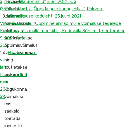
3
ülevaade
“Koduvalla Sõnumid” juuni 2021 lk. 3
(35)
väikelaste
“Maie Alaots: „Õppida pole kunagi hilja“”, Rakvere
1.3.
vanemate
Linnavalitsuse koduleht, 25.juuni 2021
Lääne
Virumaa
hariduslikust
“Aive Alavere: “Õppimine annab mulle võimaluse tegelede
Kuulutaja,
olukorrast,
sellega, mis mulle meeldib””, Koduvalla Sõnumid, september
9.aprill
tutvustatakse
2021, lk.4
2021
õppimisvõimalusi
1.4.
täiskasvanuna
Häädemeeste
valla
ning
leht
arutletakse
Liiviranna lk.4
piirkonna
mai
ja
2021 nr
kogukonna
38
võimalusi,
mis
saaksid
toetada
inimeste