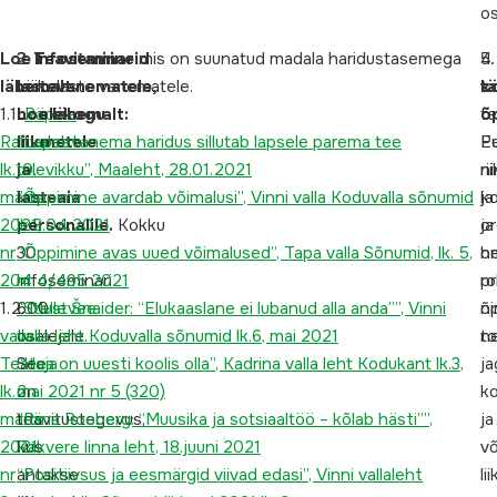
os
Loe
2.
3.
Teavitamine
Infoseminarid
mis on suunatud madala haridustasemega
4
5
lähemalt
lastevanematele,
väikelaste vanematele.
t
k
1.1.
hoolekogu
Loe lähemalt:
Räpina
õ
te
Rahvaleht
liikmetele
“Lapsevanema haridus sillutab lapsele parema tee
P
E
lk.10,
ja
tulevikku”, Maaleht, 28.01.2021
ni
ri
märts
lasteaia
“Õppimine avardab võimalusi”, Vinni valla Koduvalla sõnumid
k
ja
2021,
personalile.
lk 3.04.2021
Kokku
ja
or
nr
30
“Õppimine avas uued võimalused”, Tapa valla Sõnumid, lk. 5,
o
h
204
infoseminari
nr 4/495 2021
rol
pr
1.2.
600
“Stelle Šnaider: “Elukaaslane ei lubanud alla anda””, Vinni
Mustvee
õ
ni
valla
osalejale.
valla leht Koduvalla sõnumid lk.6, mai 2021
to
n
Teataja
See
“Hea on uuesti koolis olla”, Kadrina valla leht Kodukant lk.3,
j
lk.2,
on
mai 2021 nr 5 (320)
ko
märts
teavitustegevus,
“Riina Rooberg: “Muusika ja sotsiaaltöö – kõlab hästi””,
ja
2021,
kus
Rakvere linna leht, 18.juuni 2021
võ
nr
antakse
“Positiivsus ja eesmärgid viivad edasi”, Vinni vallaleht
li