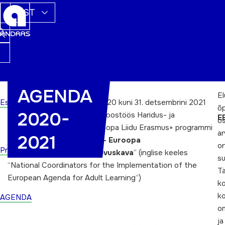
EST
AGENDA
E
Esileht
Ajavahemikul 1. jaanuarist 2020 kuni 31. detsembrini 2021
õ
2020-
koordineerib ETKA Andras koostöös Haridus- ja
E
os
Teadusministeeriumiga Euroopa Liidu Erasmus+ programmi
ar
2021
raames projekti “
AGENDA – Euroopa
o
Projektid
täiskasvanuhariduse tegevuskava
” (inglise keeles
s
“
National Coordinators for the Implementation of the
Tä
European Agenda for Adult Learning
“) ​​
k
ko
AGENDA
om
ja