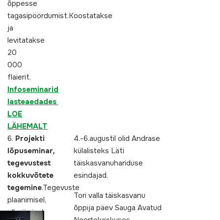
õppesse
tagasipöördumist.Koostatakse
ja
levitatakse
20
000
flaierit.
Infoseminarid
lasteaedades
LOE
LÄHEMALT
6.
Projekti
4.-6.augustil olid Andrase
lõpuseminar,
külalisteks Läti
tegevustest
täiskasvanuhariduse
kokkuvõtete
esindajad.
tegemine
.Tegevuste
Tori valla täiskasvanu
plaanimisel,
õppija päev Sauga Avatud
elluviimisel,