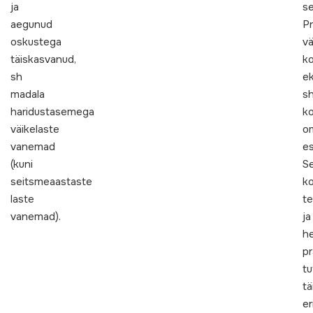
ja
se
aegunud
P
oskustega
vä
täiskasvanud,
k
sh
ek
madala
s
haridustasemega
ko
väikelaste
om
vanemad
es
(kuni
S
seitsmeaastaste
k
laste
t
vanemad).
ja
h
pr
t
tä
er