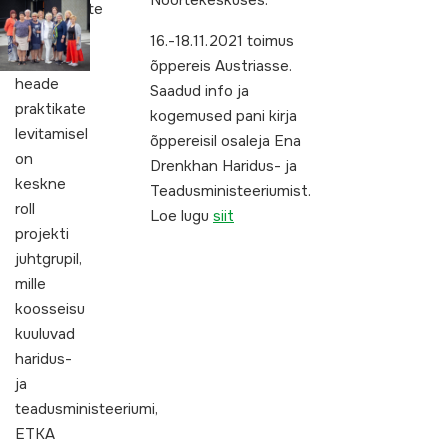
Noortekeskuses.
kokkuvõtete
tegemisel
16.-18.11.2021 toimus
ja
õppereis Austriasse.
heade
Saadud info ja
praktikate
kogemused pani kirja
levitamisel
õppereisil osaleja Ena
on
Drenkhan Haridus- ja
keskne
Teadusministeeriumist.
roll
Loe lugu
siit
projekti
juhtgrupil,
mille
koosseisu
kuuluvad
haridus-
ja
teadusministeeriumi,
ETKA