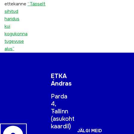
ettekanne
“Täpselt
sihitud
haridus
kui
kogukonna
tugevuse
alus”
ETKA
Andras
Parda
4,
Tallinn
(
asukoht
kaardil
)
JÄLGI MEID