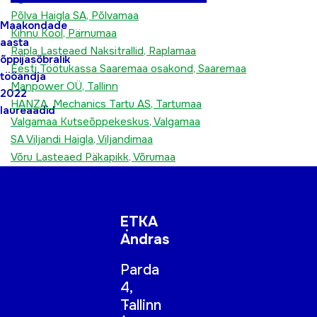
Põlva Haigla SA, Põlvamaa
Maakondade
Kihnu Kool, Pärnumaa
aasta
Rapla Lasteaed Naksitrallid, Raplamaa
õppijasõbralik
Eesti Töötukassa Saaremaa osakond, Saaremaa
tööandja
Manpower OÜ, Tallinn
2022
HANZA Mechanics Tartu AS, Tartumaa
laureaadid
Valgamaa Kutseõppekeskus, Valgamaa
SA Viljandi Haigla, Viljandimaa
Võru Lasteaed Päkapikk, Võrumaa
ETKA
Andras
Parda
4,
Tallinn