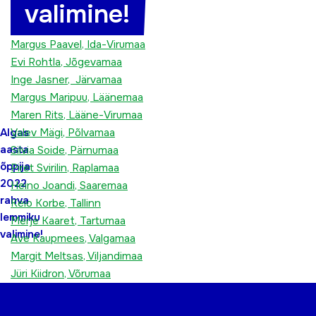
valimine!
Age Saks, Harjumaa
Erki Ala, Hiiumaa
Margus Paavel, Ida-Virumaa
Evi Rohtla, Jõgevamaa
Inge Jasner, Järvamaa
Margus Maripuu, Läänemaa
Maren Rits, Lääne-Virumaa
Valev Mägi, Põlvamaa
Algas
aasta
Silvia Soide, Pärnumaa
õppija
Piret Svirilin, Raplamaa
2022
Heino Joandi, Saaremaa
rahva
Keio Korbe, Tallinn
lemmiku
Merje Kaaret, Tartumaa
valimine!
Ave Kaupmees, Valgamaa
Margit Meltsas, Viljandimaa
Jüri Kiidron, Võrumaa