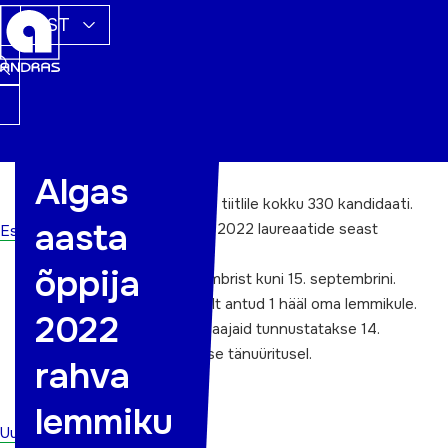
EST
Algas
Sel aastal esitati aasta õppija tiitlile kokku 330 kandidaati.
aasta
Kõigi maakonna aasta õppija 2022 laureaatide seast
Esileht
valitakse välja rahva lemmik.
õppija
Hääletamine toimub 1.septembrist kuni 15. septembrini.
Arvesse läheb hääletaja poolt antud 1 hääl oma lemmikule.
2022
Rahva lemmikut ja teisi tiitlisaajaid tunnustatakse 14.
oktoobril Täiskasvanuhariduse tänuüritusel.
rahva
HÄÄLETADA SAAB SIIN
lemmiku
Uudised
ÕPPIJATE EDULOOD