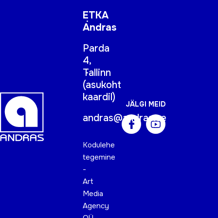
ETKA
Andras
Parda
4,
Tallinn
(
asukoht
kaardil
)
JÄLGI MEID
andras@andras.ee
Kodulehe
tegemine
-
Art
Media
Agency