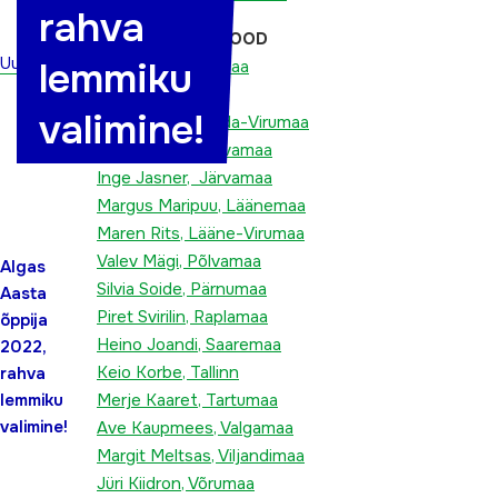
rahva
ÕPPIJATE EDULOOD
Uudised
lemmiku
Age Saks, Harjumaa
Erki Ala, Hiiumaa
valimine!
Margus Paavel, Ida-Virumaa
Evi Rohtla, Jõgevamaa
Inge Jasner, Järvamaa
Margus Maripuu, Läänemaa
Maren Rits, Lääne-Virumaa
Valev Mägi, Põlvamaa
Algas
Silvia Soide, Pärnumaa
Aasta
Piret Svirilin, Raplamaa
õppija
Heino Joandi, Saaremaa
2022,
Keio Korbe, Tallinn
rahva
Merje Kaaret, Tartumaa
lemmiku
valimine!
Ave Kaupmees, Valgamaa
Margit Meltsas, Viljandimaa
Jüri Kiidron, Võrumaa