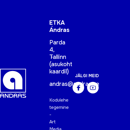
ETKA
Andras
Parda
4,
Tallinn
(
asukoht
kaardil
)
JÄLGI MEID
andras@andras.ee
Kodulehe
tegemine
-
Art
Media