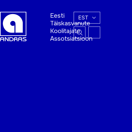
Eesti
EST
Täiskasvanute
Koolitajate
Assotsiatsioon
Esileht
Õppijale
Koolitajale
Täiskasvanud
õppija nädal