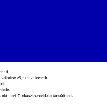
daati.
valitakse välja rahva lemmik.
ni.
ikule.
4. oktoobril Täiskasvanuhariduse tänuüritusel.