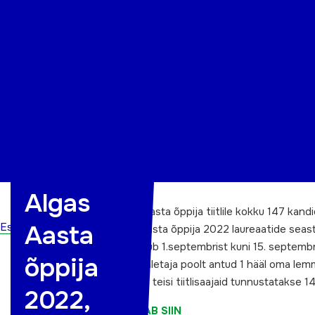
Organisatsioon
Projektid
Kontakt
Algas
Sel aastal esitati aasta õppija tiitlile kokku 147 kandi
Aasta
Esileht
Kõigi maakonna aasta õppija 2022 laureaatide seast 
Hääletamine toimub 1.septembrist kuni 15. septembri
õppija
Arvesse läheb hääletaja poolt antud 1 hääl oma lemm
Rahva lemmikut ja teisi tiitlisaajaid tunnustatakse 1
2022,
HÄÄLETADA SAAB SIIN