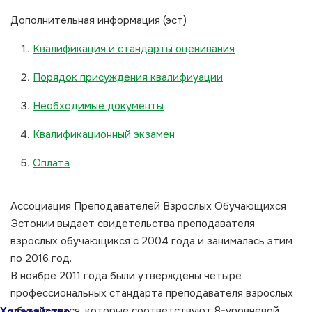
Дополнительная информация (эст)
Квалификация и стандарты оценивания
Порядок присуждения квалифиуации
Необходимые документы
Квалификационный экзамен
Оплата
Ассоциация Преподавателей Взрослых Обучающихся
Эстонии выдает свидетельства преподавателя
взрослых обучающикся с 2004 года и занималась этим
по 2016 год.
В ноябре 2011 года были утверждены четыре
профессиональных стандарта преподавателя взрослых
обучающихся, которые соответствуют 8-уровневой
Ходатайство