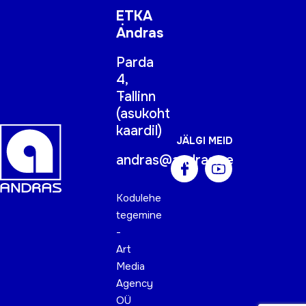
ETKA
Andras
Parda
4,
Tallinn
(
asukoht
kaardil
)
JÄLGI MEID
andras@andras.ee
Kodulehe
tegemine
-
Art
Media
Agency
OÜ