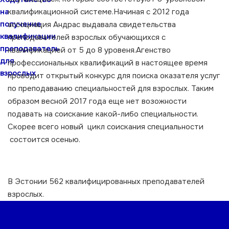
на
квалификационной системе.Начиная с 2012 года
получение
ассоциация Андрас выдавала свидетельства
квалификации
преподавателей взрослых обучающихся с
преподаватель
квалификацией от 5 до 8 уровеня.Агенство
для
профессиональных квалификаций в настоящее время
взрослых
проводит открытый конкурс для поиска оказателя услуг
по преподаванию специальностей для взрослых. Таким
образом весной 2017 года еще нет возожности
подавать на соискание какой-либо специальности.
Скорее всего новый цикл соискания специальности
состоится осенью.
В Эстонии 562 квалифицированных преподавателей
взрослых.