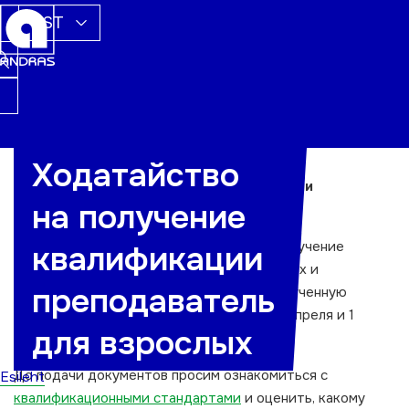
EST
Ходатайство
Ходатайство на получение квалификации
на получение
преподаватель для взрослых
Сроки предоставления документов на получение
квалификации
квалификации преподаватель для взрослых и
преподаватель
документов, подтверждающих ранее полученную
квалификацию, наступают каждый год 1 апреля и 1
для взрослых
октября.
До подачи документов просим ознакомиться с
Esileht
квалификационными стандартами
и оценить, какому