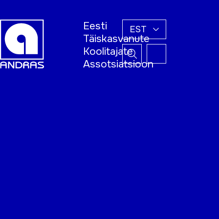
Eesti
EST
Täiskasvanute
Koolitajate
Assotsiatsioon
Esileht
Õppijale
Koolitajale
Täiskasvanud
õppija nädal