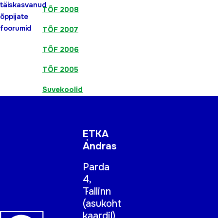
täiskasvanud
TÕF 2008
õppijate
foorumid
TÕF 2007
TÕF 2006
TÕF 2005
Suvekoolid
ETKA
Andras
Parda
4,
Tallinn
(
asukoht
kaardil
)