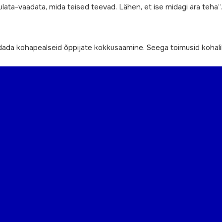
uulata-vaadata, mida teised teevad. Lähen, et ise midagi ära teha“.
aldada kohapealseid õppijate kokkusaamine. Seega toimusid kohal