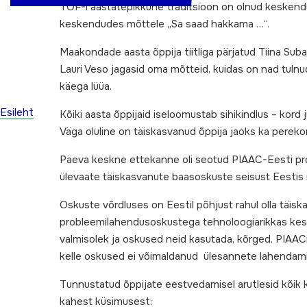
TÕF-i aastatepikkune traditsioon on olnud keskendu
keskendudes mõttele „Sa saad hakkama …“.
Maakondade aasta õppija tiitliga pärjatud Tiina Suban
Lauri Veso jagasid oma mõtteid, kuidas on nad tulnud
käega lüüa.
Esileht
Kõiki aasta õppijaid iseloomustab sihikindlus – kord 
Väga oluline on täiskasvanud õppija jaoks ka pereko
Päeva keskne ettekanne oli seotud PIAAC-Eesti pro
ülevaate täiskasvanute baasoskuste seisust Eestis 
Oskuste võrdluses on Eestil põhjust rahul olla tä
probleemilahendusoskustega tehnoloogiarikkas keskko
valmisolek ja oskused neid kasutada, kõrged. PIAACi
kelle oskused ei võimaldanud ülesannete lahendamis
Tunnustatud õppijate eestvedamisel arutlesid kõik ko
kahest küsimusest: