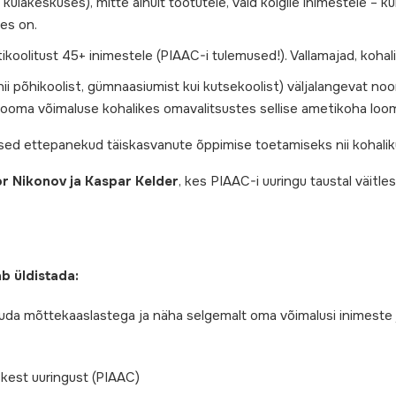
ülakeskuses), mitte ainult töötutele, vaid kõigile inimestele – ku
es on.
tikoolitust 45+ inimestele (PIAAC-i tulemused!). Vallamajad, kohali
t (nii põhikoolist, gümnaasiumist kui kutsekoolist) väljalangevat no
ab looma võimaluse kohalikes omavalitsustes sellise ametikoha loo
d ettepanekud täiskasvanute õppimise toetamiseks nii kohalikule 
tor Nikonov ja Kaspar Kelder
, kes PIAAC-i uuringu taustal väitle
b üldistada:
uda mõttekaaslastega ja näha selgemalt oma võimalusi inimeste 
kest uuringust (PIAAC)