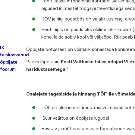
Töötukassa infopäevad kohtadel (vallamajas, k
õigused inimestel tööga/ettevõtlusega seos
KOV ja riigi koostöös on vajalik uus ring arvu
Eesti riigis on puudu üks oluline lüli – koolis
kohe, leida sobiv kool või väljaõpe. Riik pe
IX
Õppijate ootustest on võimalik sõnastada konkreetse
täiskasvanud
Päeva lõpetasid
Eesti Väitlusseltsi esindajad Vik
õppijate
foorum
haridustasemega“
.
Osalejate tagasiside ja hinnang TÕF-ile võimalda
TÕF on oluline sündmus, mis võimaldab koht
Suur väärtus on õppijate lugudel
Huvitav ja mõtlemapanev informatsioon värs