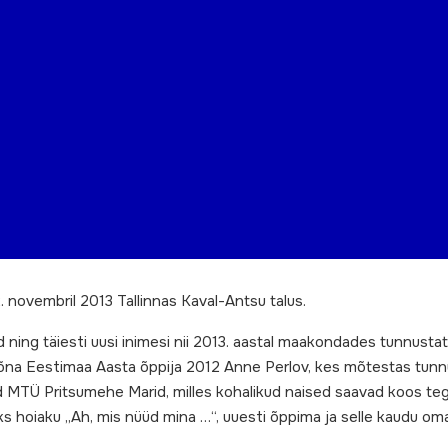
 novembril 2013 Tallinnas Kaval-Antsu talus.
 ning täiesti uusi inimesi nii 2013. aastal maakondades tunnustat
sõna Eestimaa Aasta õppija 2012 Anne Perlov, kes mõtestas tunnu
 MTÜ Pritsumehe Marid, milles kohalikud naised saavad koos te
ks hoiaku „Ah, mis nüüd mina …“, uuesti õppima ja selle kaudu o