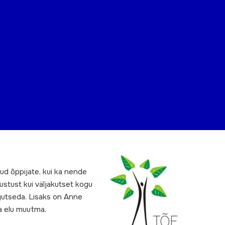
ud õppijate, kui ka nende
stust kui väljakutset kogu
gutseda. Lisaks on Anne
ma elu muutma.