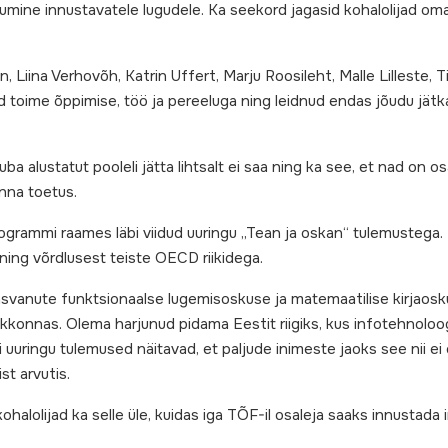
mine innustavatele lugudele. Ka seekord jagasid kohalolijad oma 
, Liina Verhovõh, Katrin Uffert, Marju Roosileht, Malle Lilleste, T
 toime õppimise, töö ja pereeluga ning leidnud endas jõudu jätkam
juba alustatut pooleli jätta lihtsalt ei saa ning ka see, et nad o
nna toetus.
grammi raames läbi viidud uuringu „Tean ja oskan“ tulemustega.
ning võrdlusest teiste OECD riikidega.
iskasvanute funktsionaalse lugemisoskuse ja matemaatilise kirj
nnas. Olema harjunud pidama Eestit riigiks, kus infotehnoloogil
 uuringu tulemused näitavad, et paljude inimeste jaoks see nii e
t arvutis.
halolijad ka selle üle, kuidas iga TÕF-il osaleja saaks innustada