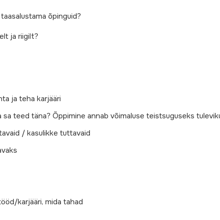
 taasalustama õpinguid?
 ja riigilt?
a ja teha karjääri
a sa teed täna? Õppimine annab võimaluse teistsuguseks tulevik
tavaid / kasulikke tuttavaid
avaks
ööd/karjääri, mida tahad