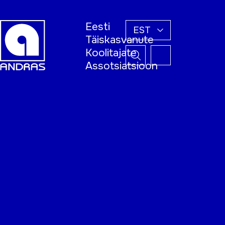
Eesti
EST
Täiskasvanute
Koolitajate
Assotsiatsioon
Esileht
Õppijale
Koolitajale
Täiskasvanud
õppija nädal