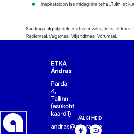
Inspiratsioon ise midagi ära teha „Tulin, et k
Suurkogu oli paljudele motiveerivaks jõuks, et korr
Raplamaal, Valgamaal, Viljandimaal, Võrumaal.
ETKA
Andras
Parda
4,
Tallinn
(
asukoht
kaardil
)
JÄLGI MEID
andras@andras.ee