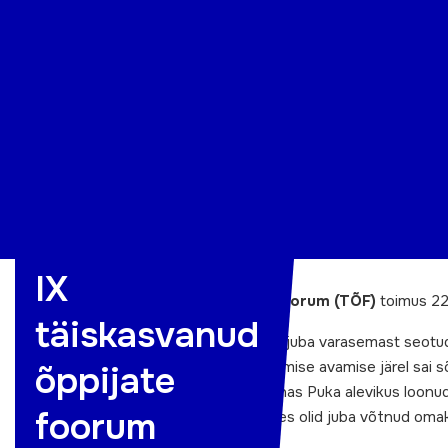
Organisatsioon
Projektid
Kontakt
IX
IX täiskasvanud õppijate foorum (TÕF)
toimus 22.
täiskasvanud
IX TÕF tõi kokku liikumisega juba varasemast seotud
toetajate hulgast. Kokkusaamise avamise järel sai 
õppijate
eluks. Anne on oma kodukohas Puka alevikus loonud
foorum
julgustanud mitmeid naisi, kes olid juba võtnud oma