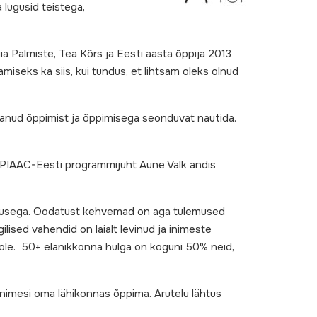
lugusid teistega,
iia Palmiste, Tea Kõrs ja Eesti aasta õppija 2013
iseks ka siis, kui tundus, et lihtsam oleks olnud
n osanud õppimist ja õppimisega seonduvat nautida.
 PIAAC-Eesti programmijuht Aune Valk andis
aoskusega. Oodatust kehvemad on aga tulemused
ised vahendid on laialt levinud ja inimeste
i ole. 50+ elanikkonna hulga on koguni 50% neid,
 inimesi oma lähikonnas õppima. Arutelu lähtus