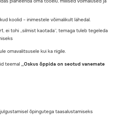
idas planeerida oma tööelu, millised võimalused ja
kud koolid – inimestele võimalikult lähedal.
ort, ei tohi „silmist kaotada“, temaga tuleb tegeleda
miseks
omavalitsusele kui ka riigile.
sid teemal
„Oskus õppida on seotud vanemate
julgustamisel õpingutega taasalustamiseks