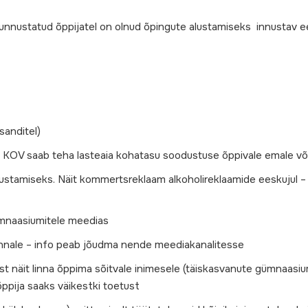
unnustatud õppijatel on olnud õpingute alustamiseks innustav e
sanditel)
 KOV saab teha lasteaia kohatasu soodustuse õppivale emale või
ustamiseks. Näit kommertsreklaam alkoholireklaamide eeskujul – 
ümnaasiumitele meedias
onnale – info peab jõudma nende meediakanalitesse
t näit linna õppima sõitvale inimesele (täiskasvanute gümnaasiu
ppija saaks väikestki toetust