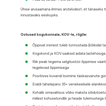
Ühise arusaamana ilmnes aruteludest, et tänaseks t
innustavaks eeskujuks.
Ootused kogukonnale, KOV-le, riigile:
Õppivat inimest tuleb tunnustada (kõikidel ta
Kogukond ja KOV saaksid aidata lastehoiuga,
Riik peab tegema selgitustöö õppimise väärt
tegelevad õppimisega
Positiivse kuvandi loomine täiskasvanute g
Eraldi tähelepanu 35+ venekeelsele elanikk
Kohalik omavalitsus võiks maksta sõidutoetus
millest kohusetundlik ja heade tulemustega õ