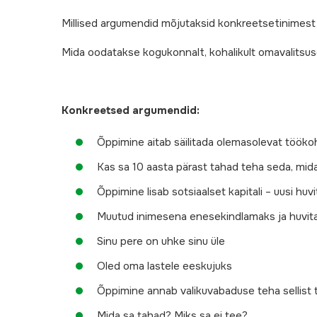
Millised argumendid mõjutaksid konkreetsetinimest
Mida oodatakse kogukonnalt, kohalikult omavalitsuselt
Konkreetsed argumendid:
Õppimine aitab säilitada olemasolevat töökoht
Kas sa 10 aasta pärast tahad teha seda, mid
Õppimine lisab sotsiaalset kapitali – uusi huvi
Muutud inimesena enesekindlamaks ja huvit
Sinu pere on uhke sinu üle
Oled oma lastele eeskujuks
Õppimine annab valikuvabaduse teha sellist t
Mida sa tahad? Miks sa ei tee?