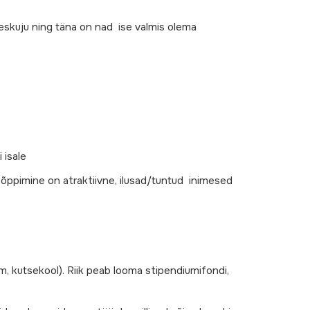
eskuju ning täna on nad ise valmis olema
 isale
õppimine on atraktiivne, ilusad/tuntud inimesed
m, kutsekool). Riik peab looma stipendiumifondi,