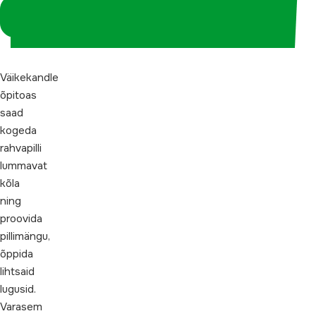
Logi sisse
koordinaatorina
Väikekandle
õpitoas
saad
kogeda
rahvapilli
lummavat
kõla
ning
proovida
pillimängu,
õppida
lihtsaid
lugusid.
Varasem