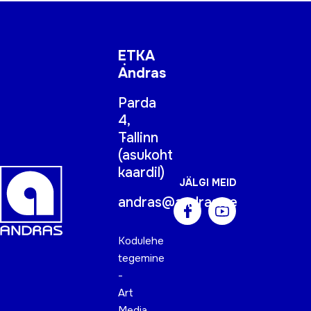
ETKA
Andras
Parda
4,
Tallinn
(
asukoht
kaardil
)
JÄLGI MEID
andras@andras.ee
Kodulehe
tegemine
-
Art
Media