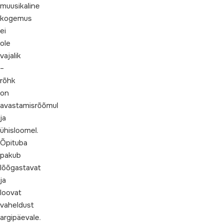
muusikaline
kogemus
ei
ole
vajalik
–
rõhk
on
avastamisrõõmul
ja
ühisloomel.
Õpituba
pakub
lõõgastavat
ja
loovat
vaheldust
argipäevale.