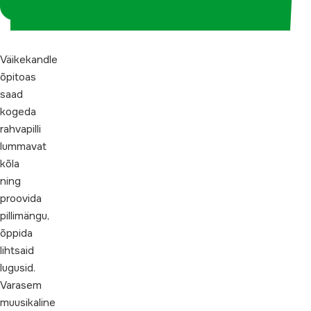
koordinaatorina
Väikekandle
õpitoas
saad
kogeda
rahvapilli
lummavat
kõla
ning
proovida
pillimängu,
õppida
lihtsaid
lugusid.
Varasem
muusikaline