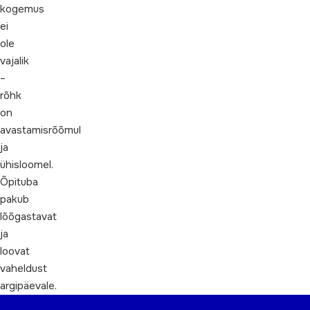
kogemus
ei
ole
vajalik
–
rõhk
on
avastamisrõõmul
ja
ühisloomel.
Õpituba
pakub
lõõgastavat
ja
loovat
vaheldust
argipäevale.