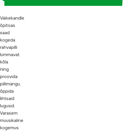
Väikekandle
õpitoas
saad
kogeda
rahvapilli
lummavat
kõla
ning
proovida
pillimängu,
õppida
lihtsaid
lugusid.
Varasem
muusikaline
kogemus