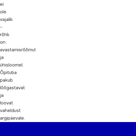
ei
ole
vajalik
–
rõhk
on
avastamisrõõmul
ja
ühisloomel.
Õpituba
pakub
lõõgastavat
ja
loovat
vaheldust
argipäevale.