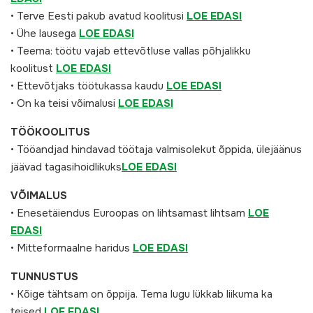
• Terve Eesti pakub avatud koolitusi
LOE EDASI
• Ühe lausega
LOE EDASI
• Teema: töötu vajab ettevõtluse vallas põhjalikku
koolitust
LOE EDASI
• Ettevõtjaks töötukassa kaudu
LOE EDASI
• On ka teisi võimalusi
LOE EDASI
TÖÖKOOLITUS
• Tööandjad hindavad töötaja valmisolekut õppida, ülejäänus
jäävad tagasihoidlikuks
LOE EDASI
VÕIMALUS
• Enesetäiendus Euroopas on lihtsamast lihtsam
LOE
EDASI
• Mitteformaalne haridus
LOE EDASI
TUNNUSTUS
• Kõige tähtsam on õppija. Tema lugu lükkab liikuma ka
teised
LOE EDASI