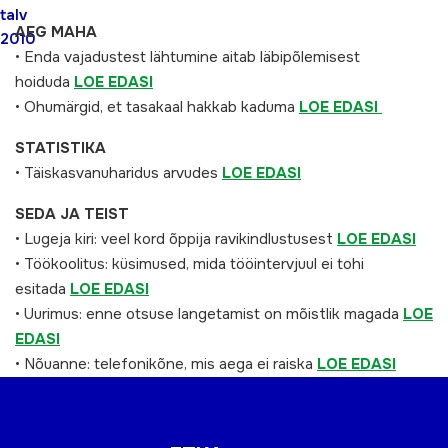
talv
AEG MAHA
2010
• Enda vajadustest lähtumine aitab läbipõlemisest
hoiduda
LOE EDASI
• Ohumärgid, et tasakaal hakkab kaduma
LOE EDASI
STATISTIKA
• Täiskasvanuharidus arvudes
LOE EDASI
SEDA JA TEIST
• Lugeja kiri: veel kord õppija ravikindlustusest
LOE EDASI
• Töökoolitus: küsimused, mida tööintervjuul ei tohi
esitada
LOE EDASI
• Uurimus: enne otsuse langetamist on mõistlik magada
LOE
EDASI
• Nõuanne: telefonikõne, mis aega ei raiska
LOE EDASI