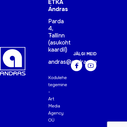
ETKA
Andras
Parda
4,
Tallinn
(
asukoht
kaardil
)
JÄLGI MEID
andras@andras.ee
Kodulehe
tegemine
-
Art
Media
Agency
OÜ