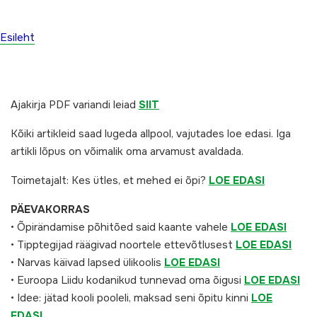
Esileht
Ajakirja PDF variandi leiad
SIIT
Kõiki artikleid saad lugeda allpool, vajutades
loe edasi
. Iga
artikli lõpus on võimalik oma arvamust avaldada.
Toimetajalt: Kes ütles, et mehed ei õpi?
LOE EDASI
PÄEVAKORRAS
• Õpirändamise põhitõed said kaante vahele
LOE EDASI
• Tipptegijad räägivad noortele ettevõtlusest
LOE EDASI
• Narvas käivad lapsed ülikoolis
LOE EDASI
• Euroopa Liidu kodanikud tunnevad oma õigusi
LOE EDASI
• Idee: jätad kooli pooleli, maksad seni õpitu kinni
LOE
EDASI