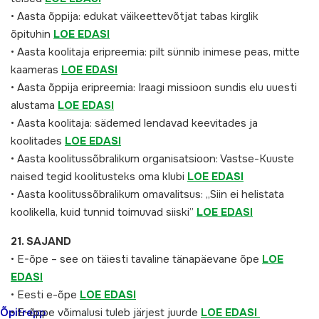
• Aasta õppija: edukat väikeettevõtjat tabas kirglik
õpituhin
LOE EDASI
• Aasta koolitaja eripreemia: pilt sünnib inimese peas, mitte
kaameras
LOE EDASI
• Aasta õppija eripreemia: Iraagi missioon sundis elu uuesti
alustama
LOE EDASI
• Aasta koolitaja: sädemed lendavad keevitades ja
koolitades
LOE EDASI
• Aasta koolitussõbralikum organisatsioon: Vastse-Kuuste
naised tegid koolitusteks oma klubi
LOE EDASI
• Aasta koolitussõbralikum omavalitsus: „Siin ei helistata
koolikella, kuid tunnid toimuvad siiski”
LOE EDASI
21. SAJAND
• E-õpe – see on täiesti tavaline tänapäevane õpe
LOE
EDASI
• Eesti e-õpe
LOE EDASI
Õpitrepp
• E-õppe võimalusi tuleb järjest juurde
LOE EDASI