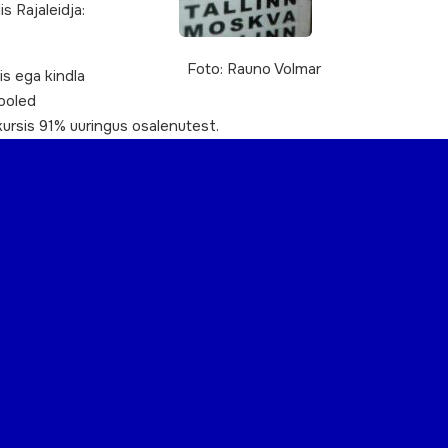
s Rajaleidja:
Foto: Rauno Volmar
is ega kindla
pooled
 kursis 91% uuringus osalenutest.