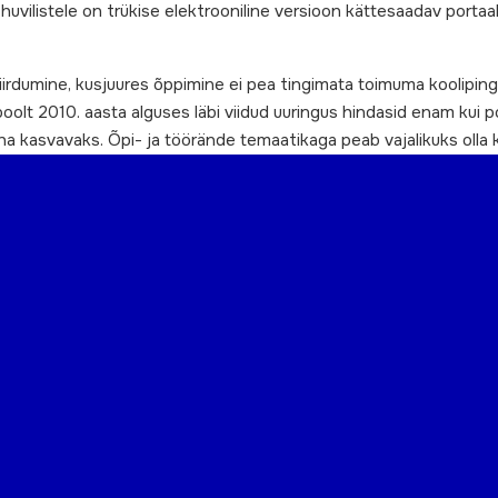
huvilistele on trükise elektrooniline versioon kättesaadav portaali
iirdumine, kusjuures õppimine ei pea tingimata toimuma kooliping
olt 2010. aasta alguses läbi viidud uuringus hindasid enam kui 
üha kasvavaks. Õpi- ja töörände temaatikaga peab vajalikuks olla