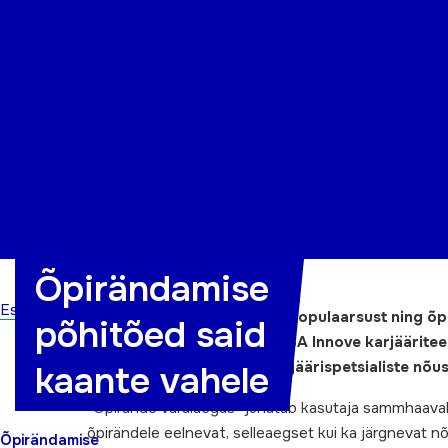
Organisatsioon
Projektid
Kontakt
Õpirändamise
Esileht
Õppimine välismaal kogub populaarsust ning õpi
põhitõed said
puudutavate küsimustega. SA Innove karjääritee
varalaegas”, et toetada karjäärispetsialiste nõu
kaante vahele
“Õpirände varalaegas” juhatab kasutaja sammhaaval l
õpirändele eelnevat, selleaegset kui ka järgnevat 
Õpirändamise