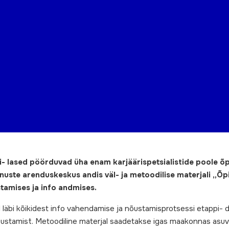
- lased pöörduvad üha enam karjäärispetsialistide poole õ
nuste arenduskeskus andis väl- ja metoodilise materjali „Õp
stamises ja info andmises.
äbi kõikidest info vahendamise ja nõustamisprotsessi etappi- de
nõustamist. Metoodiline materjal saadetakse igas maakonnas asuv