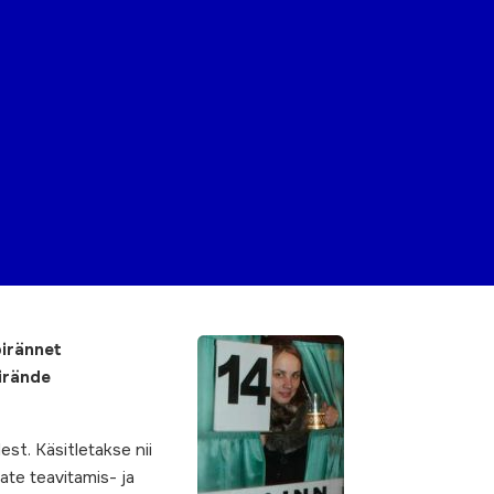
pirännet
irände
st. Käsitletakse nii
ate teavitamis- ja