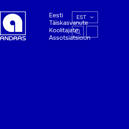
Eesti
EST
Täiskasvanute
Koolitajate
Assotsiatsioon
Esileht
Õppijale
Koolitajale
Täiskasvanud
õppija nädal