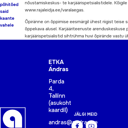
nõustamiskeskus- te karjäärispetsialistidele. Kõigile 
põhitõed
www.rajaleidja.ee/varalaegas.
said
kaante
Õpiränne on õppimise eesmärgil ühest riigist teise s
vahele
õppekava alusel. Karjääriteenuste arenduskeskuse po
karjäärispetsialistid sihtrühma huvi õpirände vastu 
ETKA
Andras
Parda
4,
Tallinn
(
asukoht
kaardil
)
JÄLGI MEID
andras@andras.ee