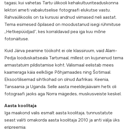
tagasi, kui vahetas Tartu ülikooli kehakultuuriteaduskonna
lektori ameti vabakutselise fotograafi elukutse vastu.
Rahvaülikoolis on ta kursusi andnud viimased neli aastat.
Tema esimesed õpilased on moodustanud isegi rühmituse
„Hetkepüüdjad”, kes korraldavad pea iga kuu mõne
fotonäituse.
Kuid Järva peamine töökoht ei ole klassiruum, vaid Alam-
Pedja looduskaitseala Tartumaal, millest on kujunenud tema
armastatuim pildistamise koht. Välismaal eelistab mees
kaameraga käia eelkõige Põhjamaades ning Šotimaal.
Eksootilisemad sihtkohad on olnud Aafrikas: Keenia,
Tansaania ja Uganda. Selle aasta meeldejäävaim hetk oli
fotograafi jaoks aga Norra mägedes, muskusveiste keskel.
Aasta koolitaja
Iga maakond valis esmalt aasta koolitaja, tunnustatute
seast valiti omakorda aasta koolitaja 2010 ja anti välja üks
eripreemia: