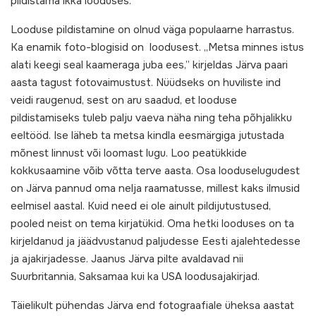
pildistama ikka looduses.
Looduse pildistamine on olnud väga populaarne harrastus.
Ka enamik foto-blogisid on loodusest. „Metsa minnes istus
alati keegi seal kaameraga juba ees,” kirjeldas Järva paari
aasta tagust fotovaimustust. Nüüdseks on huviliste ind
veidi raugenud, sest on aru saadud, et looduse
pildistamiseks tuleb palju vaeva näha ning teha põhjalikku
eeltööd. Ise läheb ta metsa kindla eesmärgiga jutustada
mõnest linnust või loomast lugu. Loo peatükkide
kokkusaamine võib võtta terve aasta. Osa looduselugudest
on Järva pannud oma nelja raamatusse, millest kaks ilmusid
eelmisel aastal. Kuid need ei ole ainult pildijutustused,
pooled neist on tema kirjatükid. Oma hetki looduses on ta
kirjeldanud ja jäädvustanud paljudesse Eesti ajalehtedesse
ja ajakirjadesse. Jaanus Järva pilte avaldavad nii
Suurbritannia, Saksamaa kui ka USA loodusajakirjad.
Täielikult pühendas Järva end fotograafiale üheksa aastat