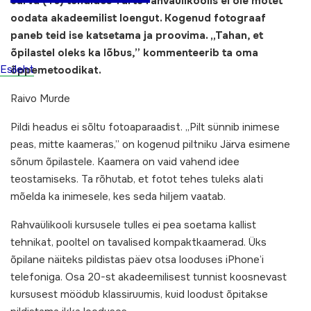
Järva (40) tundides Tartu rahvaülikoolis ei ole mõtet
oodata akadeemilist loengut. Kogenud fotograaf
paneb teid ise katsetama ja proovima. „Tahan, et
õpilastel oleks ka lõbus,” kommenteerib ta oma
Esileht
õppemetoodikat.
Raivo Murde
Pildi headus ei sõltu fotoaparaadist. „Pilt sünnib inimese
peas, mitte kaameras,” on kogenud piltniku Järva esimene
sõnum õpilastele. Kaamera on vaid vahend idee
teostamiseks. Ta rõhutab, et fotot tehes tuleks alati
mõelda ka inimesele, kes seda hiljem vaatab.
Rahvaülikooli kursusele tulles ei pea soetama kallist
tehnikat, pooltel on tavalised kompaktkaamerad. Üks
õpilane näiteks pildistas päev otsa looduses iPhone’i
telefoniga. Osa 20-st akadeemilisest tunnist koosnevast
kursusest möödub klassiruumis, kuid loodust õpitakse