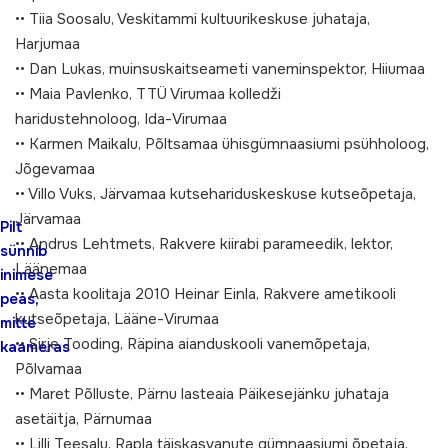
•• Tiia Soosalu, Veskitammi kultuurikeskuse juhataja,
Harjumaa
•• Dan Lukas, muinsuskaitseameti vaneminspektor, Hiiumaa
•• Maia Pavlenko, TTÜ Virumaa kolledži
haridustehnoloog, Ida-Virumaa
•• Karmen Maikalu, Põltsamaa ühisgümnaasiumi psühholoog,
Jõgevamaa
•• Villo Vuks, Järvamaa kutsehariduskeskuse kutseõpetaja,
Järvamaa
Pilt
•• Andrus Lehtmets, Rakvere kiirabi parameedik, lektor,
sünnib
Läänemaa
inimese
•• Aasta koolitaja 2010 Heinar Einla, Rakvere ametikooli
peas,
kutseõpetaja, Lääne-Virumaa
mitte
•• Sirje Tooding, Räpina aianduskooli vanemõpetaja,
kaameras
Põlvamaa
•• Maret Põlluste, Pärnu lasteaia Päikesejänku juhataja
asetäitja, Pärnumaa
•• Lilli Teesalu, Rapla täiskasvanute gümnaasiumi õpetaja,