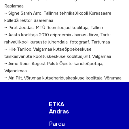
Raplamaa
•• Signe Sarah Arro, Tallinna tehnikaülikooli Kuressaare
kolledži lektor, Saaremaa
•• Piret Jeedas, MTÜ Ruumiloojad koolitaja, Tallinn
•• Aasta koolitaja 2010 eripreemia Jaanus Järva, Tartu
rahvaülikooli kursuste juhendaja, fotograaf, Tartumaa
•• Hiie Taniloo, Valgamaa kutseõppekeskuse
täiskasvanute koolituskeskuse koolitusjuht, Valgamaa
•• Aime Reier, August Pulsti Õpistu kandleõpetaja,
Viljandimaa
•• Airi Pilt, Võrumaa kutsehariduskeskuse koolitaja, Võrumaa
ETKA
Andras
Parda