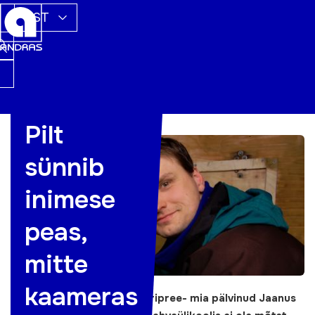
EST
Pilt
sünnib
inimese
peas,
mitte
kaameras
Tänavuse aasta koolitaja eripree- mia pälvinud
Jaanus