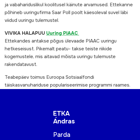
ja vabahariduslikul koolitusel käinute arvamused. Ettekanne
põhineb uuringufirma Saar Poll poolt käesoleval suvel läbi
viidud uuringu tulemustel.
VIVIKA HALAPUU
Uuring PIAAC
Ettekandes antakse põgus ülevaade PIAAC uuringu
hetkeseisust. Pikemalt peatu- takse teiste riikide
kogemustele, mis aitavad mõista uuringu tulemuste
rakendatavust.
Teabepäev toimus Euroopa Sotsiaalfondi
täiskasvanuhariduse populariseerimise programmi raames.
ETKA
Andras
Parda