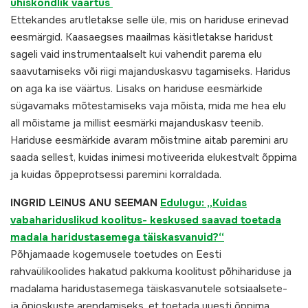
ühiskondlik väärtus
Ettekandes arutletakse selle üle, mis on hariduse erinevad
eesmärgid. Kaasaegses maailmas käsitletakse haridust
sageli vaid instrumentaalselt kui vahendit parema elu
saavutamiseks või riigi majanduskasvu tagamiseks. Haridus
on aga ka ise väärtus. Lisaks on hariduse eesmärkide
sügavamaks mõtestamiseks vaja mõista, mida me hea elu
all mõistame ja millist eesmärki majanduskasv teenib.
Hariduse eesmärkide avaram mõistmine aitab paremini aru
saada sellest, kuidas inimesi motiveerida elukestvalt õppima
ja kuidas õppeprotsessi paremini korraldada.
INGRID LEINUS ANU SEEMAN
Edulugu: „Kuidas
vabahariduslikud koolitus- keskused saavad toetada
madala haridustasemega täiskasvanuid?“
Põhjamaade kogemusele toetudes on Eesti
rahvaülikoolides hakatud pakkuma koolitust põhihariduse ja
madalama haridustasemega täiskasvanutele sotsiaalsete-
ja õpioskuste arendamiseks, et toetada uuesti õppima