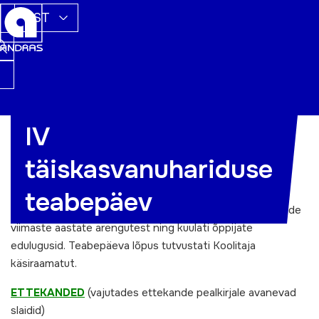
EST
IV
Teisipäeval, 15. novembril, toimus Tallinnas
täiskasvanuhariduse
täiskasvanuhariduse teabepäev, millest võttis osa üle 130
inimese.
teabepäev
Teabepäeval tutvustatati erinevaid uuringuid, anti ülevaade
viimaste aastate arengutest ning kuulati õppijate
edulugusid. Teabepäeva lõpus tutvustati
Koolitaja
käsiraamatut
.
ETTEKANDED
(vajutades ettekande pealkirjale avanevad
slaidid)