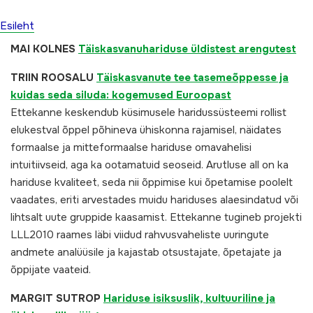
Esileht
MAI KOLNES
Täiskasvanuhariduse üldistest arengutest
TRIIN
ROOSALU
Täiskasvanute tee tasemeõppesse ja
kuidas seda siluda: kogemused Euroopast
Ettekanne keskendub küsimusele haridussüsteemi rollist
elukestval õppel põhineva ühiskonna rajamisel, näidates
formaalse ja mitteformaalse hariduse omavahelisi
intuitiivseid, aga ka ootamatuid seoseid. Arutluse all on ka
hariduse kvaliteet, seda nii õppimise kui õpetamise poolelt
vaadates, eriti arvestades muidu hariduses alaesindatud või
lihtsalt uute gruppide kaasamist. Ettekanne tugineb projekti
LLL2010 raames läbi viidud rahvusvaheliste uuringute
andmete analüüsile ja kajastab otsustajate, õpetajate ja
õppijate vaateid.
MARGIT SUTROP
Hariduse isiksuslik, kultuuriline ja