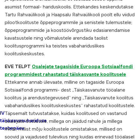
asumist formaal- hariduskoolis. Ettekandes keskendutakse
Tartu Rahvaülikooli ja Haapsalu Rahvaülikooli poolt ellu viidud
pilootkoolituste õppeprogrammile ja senistele tulemustele;
õppeprogrammide ja koostöövõrgustiku edasiarendamise
kavatsustele ning võimalustele arendada taolist
koolitusprogrammi ka teistes vabahariduslikes
koolituskeskustes.
EVE TELPT
Osalejate tagasiside Euroopa Sotsiaalfondi
programmidest rahastatud täiskasvante koolitusele
Ettekanne annab ülevaate, milline on tagaside Euroopa
Sotsiaalfondi programmi- dest „Täiskasvanute tööalane
koolitus ja arendustegevused“ ning „Täiskasvanute koolitus
vabahariduslikes koolituskeskustes“ rahastatud koolitustele.
IV
Täpsemalt tutvustatakse, kuidas koolitused on vastanud
täiskasvanuhariduse
osalejate ootustele, millega on jäädud rahule ja millega
teabepäev
mitte, millist mõju koolitustele omistatakse, millised on
soovid ja vajadused tulevikus ning kuidas erinevad tööalasel