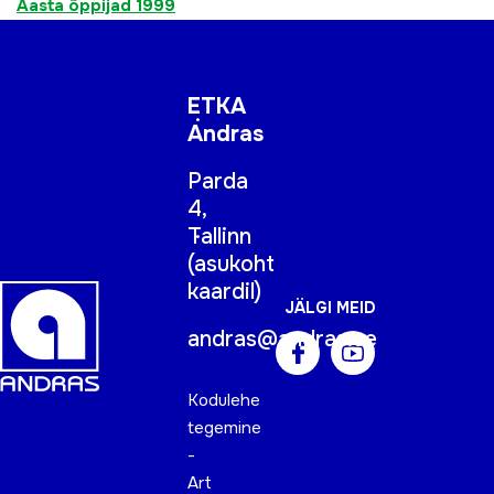
Aasta õppijad 1999
ETKA
Andras
Parda
4,
Tallinn
(
asukoht
kaardil
)
JÄLGI MEID
andras@andras.ee
Kodulehe
tegemine
-
Art