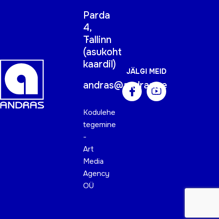
Parda
4,
Tallinn
(
asukoht
kaardil
)
JÄLGI MEID
andras@andras.ee
Kodulehe
tegemine
-
Art
Media
Agency
OÜ