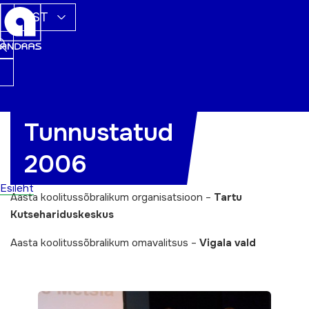
EST
Tunnustatud
Aasta õppija –
Luule Metsla
2006
Aasta koolitaja –
Marge Mägi
Esileht
Aasta koolitussõbralikum organisatsioon –
Tartu
Kutsehariduskeskus
Aasta koolitussõbralikum omavalitsus –
Vigala vald