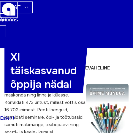
EST
XI
10. – 17. oktoober 2008
täiskasvanud
ERINEVAD
ÜHESKOOS – KULTUURIDEVAHELINE
DIALOOG
õppija nädal
TÕNi ajal jätkus tegevusi igasse
maakonda ning linna ja külasse.
Korraldati 473 üritust, millest võttis osa
16 702 inimest. Peeti loenguid,
korraldati seminare, õpi- ja töötubasid,
Esileht
samuti mälumänge, teabepäevi ning
arvuti- ja keele- kursusi.