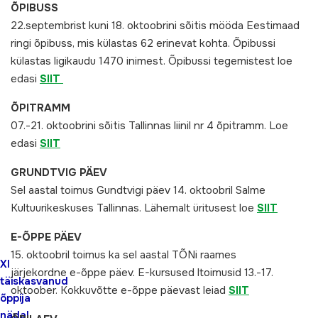
ÕPIBUSS
22.septembrist kuni 18. oktoobrini sõitis mööda Eestimaad
ringi õpibuss, mis külastas 62 erinevat kohta. Õpibussi
külastas ligikaudu 1470 inimest. Õpibussi tegemistest loe
edasi
SIIT
ÕPITRAMM
07.-21. oktoobrini sõitis Tallinnas liinil nr 4 õpitramm. Loe
edasi
SIIT
GRUNDTVIG PÄEV
Sel aastal toimus Gundtvigi päev 14. oktoobril Salme
Kultuurikeskuses Tallinnas. Lähemalt üritusest loe
SIIT
E-ÕPPE PÄEV
15. oktoobril toimus ka sel aastal TÕNi raames
XI
järjekordne e-õppe päev. E-kursused ltoimusid 13.-17.
täiskasvanud
oktoober. Kokkuvõtte e-õppe päevast leiad
SIIT
õppija
nädal