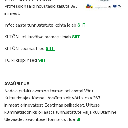
Professionaalid nõustasid tasuta 397
inimest.
Infot aasta tunnustatute kohta leiab
SIIT
XI TÕNi kokkuvõtva raamatu leiab
SIIT
XI TÕNi teemast loe
SIIT
TÕNi klippi näed
SIIT
AVAÜRITUS
Nädala pidulik avamine toimus sel aastal Võru
Kultuurimajas Kannel. Avaürituselt võttis osa 367
inimest erinevatest Eestimaa paikadest. Ürituse
kulminatsiooniks oli aasta tunnustatute välja kuulutamine.
Ülevaadet avaüritusel toimunust loe
SIIT