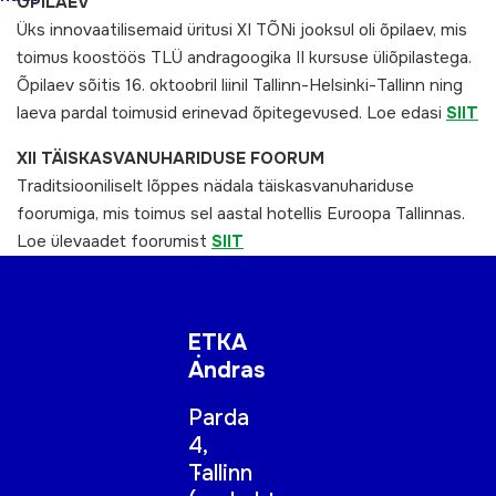
ÕPILAEV
Üks innovaatilisemaid üritusi XI TÕNi jooksul oli õpilaev, mis
toimus koostöös TLÜ andragoogika II kursuse üliõpilastega.
Õpilaev sõitis 16. oktoobril liinil Tallinn-Helsinki-Tallinn ning
laeva pardal toimusid erinevad õpitegevused. Loe edasi
SIIT
XII TÄISKASVANUHARIDUSE FOORUM
Traditsiooniliselt lõppes nädala täiskasvanuhariduse
foorumiga, mis toimus sel aastal hotellis Euroopa Tallinnas.
Loe ülevaadet foorumist
SIIT
ETKA
Andras
Parda
4,
Tallinn