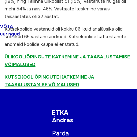
(18%) ning Tallinna Ülikoolist 51 (15%). Vastanute hulgas oli
mehi 54% ja naisi 46%. Vastajate keskmine vanus
täisaastates oli 32 aastat.
VÕTA
Kutsekoolide vastanuid oli kokku 86, kuid analüüsiks olid
uuringud
sobilikud 65 vastanu andmed. Kutsekoolide katkestanute
andmeid koolide kaupa ei eristatud.
ÜLIKOOLIÕPINGUTE KATKEMINE JA TAASALUSTAMISE
VÕIMALUSED
KUTSEKOOLIÕPINGUTE KATKEMINE JA
TAASALUSTAMISE VÕIMALUSED
ETKA
Andras
Parda