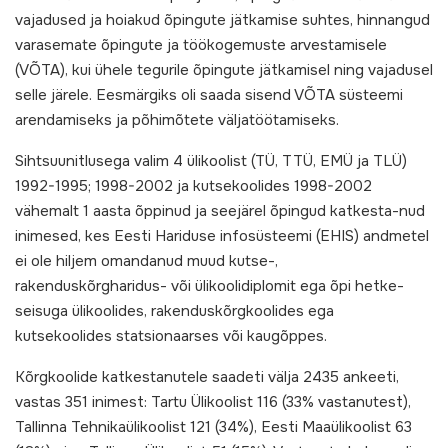
vajadused ja hoiakud õpingute jätkamise suhtes, hinnangud
varasemate õpingute ja töökogemuste arvestamisele
(VÕTA), kui ühele tegurile õpingute jätkamisel ning vajadusel
selle järele. Eesmärgiks oli saada sisend VÕTA süsteemi
arendamiseks ja põhimõtete väljatöötamiseks.
Sihtsuunitlusega valim 4 ülikoolist (TÜ, TTÜ, EMÜ ja TLÜ)
1992-1995; 1998-2002 ja kutsekoolides 1998-2002
vähemalt 1 aasta õppinud ja seejärel õpingud katkesta-nud
inimesed, kes Eesti Hariduse infosüsteemi (EHIS) andmetel
ei ole hiljem omandanud muud kutse-,
rakenduskõrgharidus- või ülikoolidiplomit ega õpi hetke-
seisuga ülikoolides, rakenduskõrgkoolides ega
kutsekoolides statsionaarses või kaugõppes.
Kõrgkoolide katkestanutele saadeti välja 2435 ankeeti,
vastas 351 inimest: Tartu Ülikoolist 116 (33% vastanutest),
Tallinna Tehnikaülikoolist 121 (34%), Eesti Maaülikoolist 63