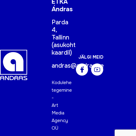
ETKA
Andras
Parda
4,
Tallinn
(
asukoht
kaardil
)
JÄLGI MEID
andras@andras.ee
Kodulehe
tegemine
-
Art
Media
Agency
OÜ