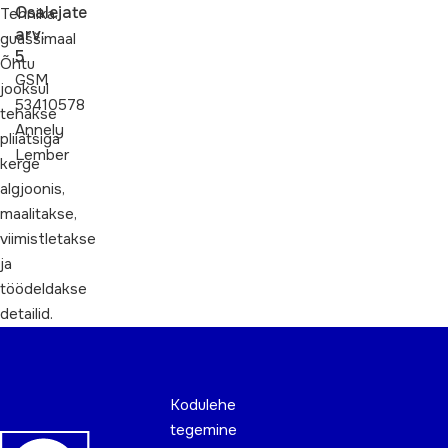
Osalejate
Tehnika:
arv:
guaššimaal
5
Õhtu
GSM
jooksul
53410578
tehakse
Annely
pliiatsiga
Lember
kerge
algjoonis,
maalitakse,
viimistletakse
ja
töödeldakse
detailid.
Kodulehe
tegemine