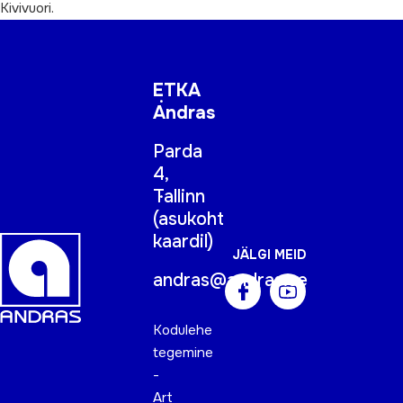
Kivivuori.
ETKA
Andras
Parda
4,
Tallinn
(
asukoht
kaardil
)
JÄLGI MEID
andras@andras.ee
Kodulehe
tegemine
-
Art