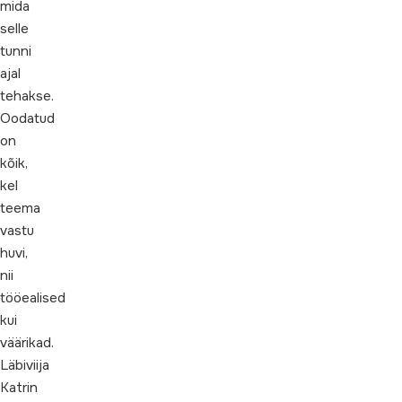
mida
selle
tunni
ajal
tehakse.
Oodatud
on
kõik,
kel
teema
vastu
huvi,
nii
tööealised
kui
väärikad.
Läbiviija
Katrin