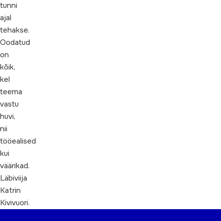
tunni
ajal
tehakse.
Oodatud
on
kõik,
kel
teema
vastu
huvi,
nii
tööealised
kui
väärikad.
Läbiviija
Katrin
Kivivuori.