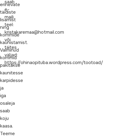
saab
erinevate
e-
täidiste
maili
lisamist
teel:
ning
kristakaremaa@hotmail.com
kommide
või
kaunistamist.
täites
Valminud
väljad:
kommid
https://ohinaopituba.wordpress.com/tootoad/
pakitakse
kaunitesse
karpidesse
ja
iga
osaleja
saab
koju
kaasa.
Teeme