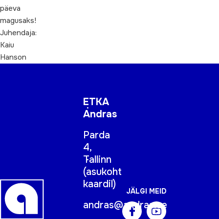
päeva
magusaks!
Juhendaja:
Kaiu
Hanson
ETKA
Andras
Parda
4,
Tallinn
(
asukoht
kaardil
)
JÄLGI MEID
andras@andras.ee