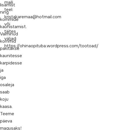
maili
lisamist
teel:
ning
kristakaremaa@hotmail.com
kommide
või
kaunistamist.
täites
Valminud
väljad:
kommid
https://ohinaopituba.wordpress.com/tootoad/
pakitakse
kaunitesse
karpidesse
ja
iga
osaleja
saab
koju
kaasa.
Teeme
päeva
magusaks!