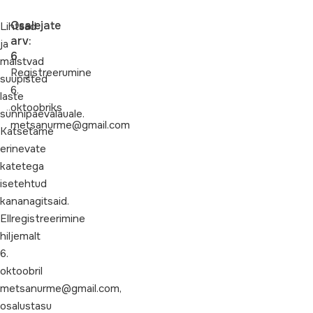
Osalejate
Lihtsad
arv:
ja
6
maistvad
Registreerumine
suupisted
6.
laste
oktoobriks
sünnipäevalauale.
metsanurme@gmail.com
Katsetame
erinevate
katetega
isetehtud
kananagitsaid.
Ellregistreerimine
hiljemalt
6.
oktoobril
metsanurme@gmail.com,
osalustasu