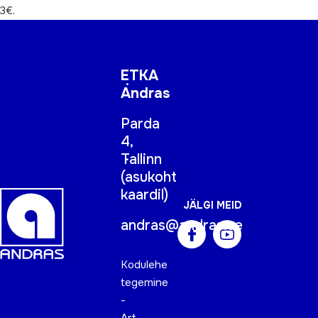
3€.
ETKA
Andras
Parda
4,
Tallinn
(
asukoht
kaardil
)
JÄLGI MEID
andras@andras.ee
Kodulehe
tegemine
-