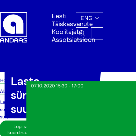
Eesti
ENG
Täiskasvanute
Koolitajate
Assotsiatsioon
Home
Laste
Home
07.10.2020 15:30 - 17:00
ALWs
sünnipäevalaua
Laste
suupisted
sünnipäevalaua
suupisted
Logi sisse
koordinaatorina