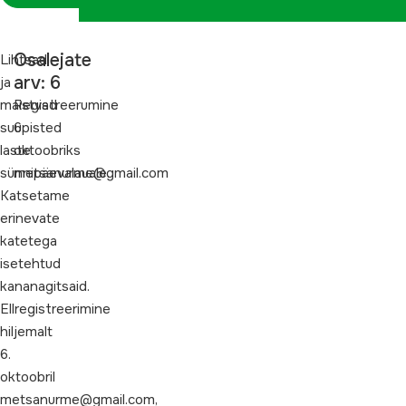
Osalejate
Lihtsad
arv: 6
ja
maistvad
Registreerumine
suupisted
6.
laste
oktoobriks
sünnipäevalauale.
metsanurme@gmail.com
Katsetame
erinevate
katetega
isetehtud
kananagitsaid.
Ellregistreerimine
hiljemalt
6.
oktoobril
metsanurme@gmail.com,