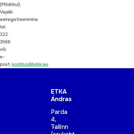
(Mõdrikul).
Vajalik
eelregistreerimine
tel
322
3566
või
e-
post:
koolitus@lvrkk.ee
.
ETKA
Andras
Parda
4,
Tallinn