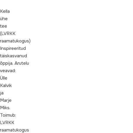
Kella
ühe
tee
(LVRKK
raamatukogus)
Inspireeritud
täiskasvanud
õppija. Arutelu
veavad:
Ülle
Kalvik
ja
Marje
Miks.
Toimub:
LVRKK
raamatukogus