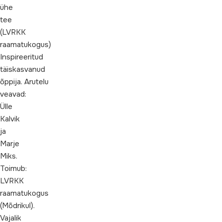
ühe
tee
(LVRKK
raamatukogus)
Inspireeritud
täiskasvanud
õppija. Arutelu
veavad:
Ülle
Kalvik
ja
Marje
Miks.
Toimub:
LVRKK
raamatukogus
(Mõdrikul).
Vajalik