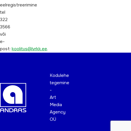
eelregistreerimine
tel
322
3566
või
e-
post:
koolitus@lvrkk.ee
.
Kodulehe
tegemine
-
Art
Media
Agency
OÜ