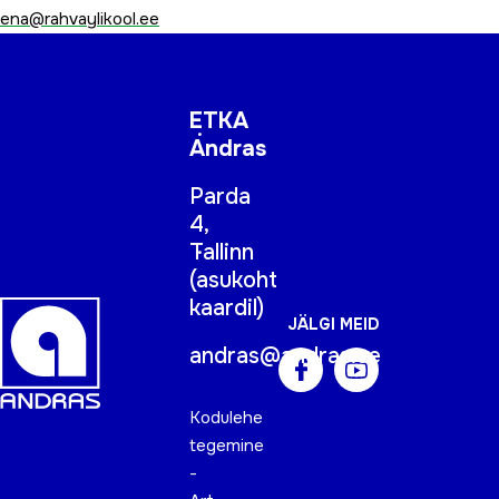
ena@rahvaylikool.ee
ETKA
Andras
Parda
4,
Tallinn
(
asukoht
kaardil
)
JÄLGI MEID
andras@andras.ee
Kodulehe
tegemine
-