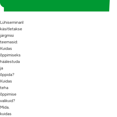
koordinaatorina
Lühiseminaril
käsitletakse
järgmisi
teemasid:
Kuidas
õppimiseks
häälestuda
ja
õppida?
Kuidas
teha
õppimise
valikuid?
Mida,
kuidas