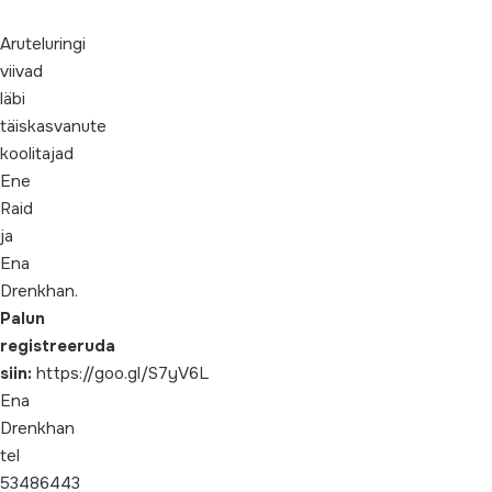
Aruteluringi
viivad
läbi
täiskasvanute
koolitajad
Ene
Raid
ja
Ena
Drenkhan.
Palun
registreeruda
siin:
https://goo.gl/S7yV6L
Ena
Drenkhan
tel
53486443