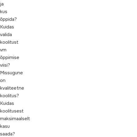
ja
kus
õppida?
Kuidas
valida
koolitust
vm
õppimise
viisi?
Missugune
on
kvaliteetne
koolitus?
Kuidas
koolitusest
maksimaalselt
kasu
saada?