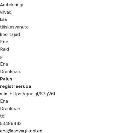
Aruteluringi
viivad
läbi
täiskasvanute
koolitajad
Ene
Raid
ja
Ena
Drenkhan.
Palun
registreeruda
siin:
https://goo.gl/S7yV6L
Ena
Drenkhan
tel
53486443
ena@rahvaylikool.ee