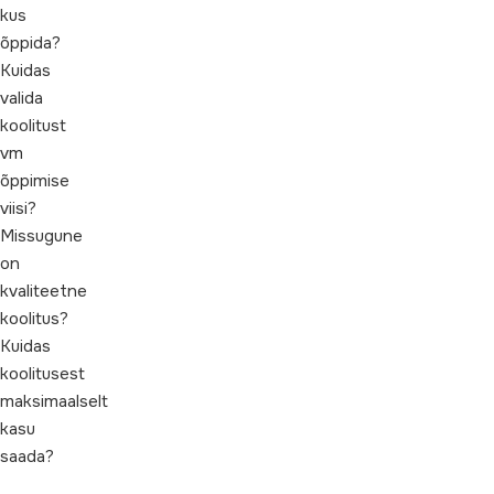
kus
õppida?
Kuidas
valida
koolitust
vm
õppimise
viisi?
Missugune
on
kvaliteetne
koolitus?
Kuidas
koolitusest
maksimaalselt
kasu
saada?