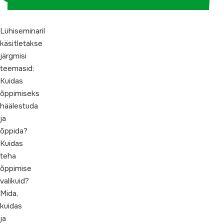
Lühiseminaril
käsitletakse
järgmisi
teemasid:
Kuidas
õppimiseks
häälestuda
ja
õppida?
Kuidas
teha
õppimise
valikuid?
Mida,
kuidas
ja