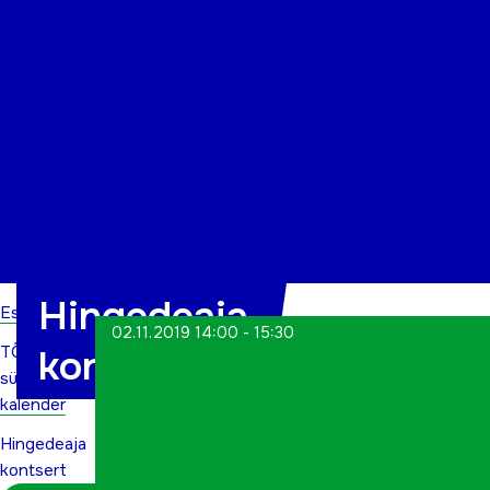
Organisatsioon
Projektid
Kontakt
Hingedeaja
Esileht
02.11.2019 14:00 - 15:30
TÕN
kontsert
sündmuste
kalender
Hingedeaja
kontsert