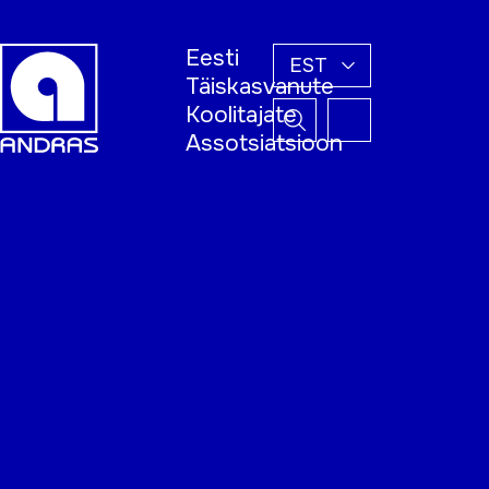
Eesti
EST
Täiskasvanute
Koolitajate
Assotsiatsioon
Esileht
Õppijale
Koolitajale
Täiskasvanud
õppija nädal