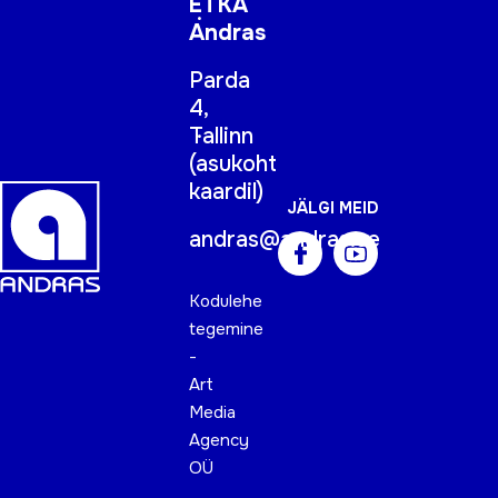
ETKA
Andras
Parda
4,
Tallinn
(
asukoht
kaardil
)
JÄLGI MEID
andras@andras.ee
Kodulehe
tegemine
-
Art
Media
Agency
OÜ