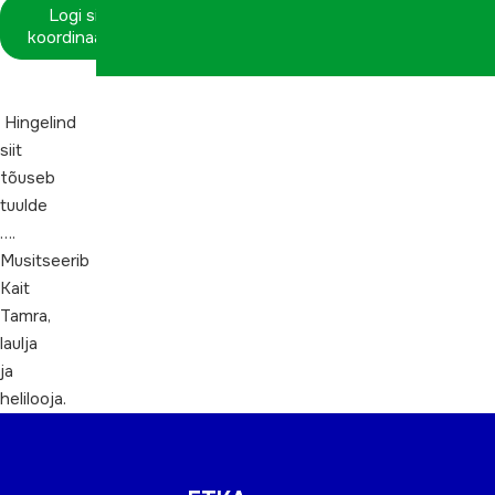
Logi sisse
koordinaatorina
Hingelind
siit
tõuseb
tuulde
….
Musitseerib
Kait
Tamra,
laulja
ja
helilooja.