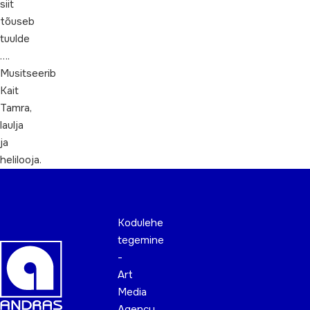
siit
tõuseb
tuulde
….
Musitseerib
Kait
Tamra,
laulja
ja
helilooja.
Kodulehe
tegemine
-
Art
Media
Agency