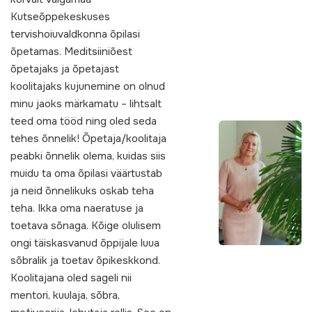
Kutseõppekeskuses
tervishoiuvaldkonna õpilasi
õpetamas. Meditsiiniõest
õpetajaks ja õpetajast
koolitajaks kujunemine on olnud
minu jaoks märkamatu – lihtsalt
teed oma tööd ning oled seda
tehes õnnelik! Õpetaja/koolitaja
peabki õnnelik olema, kuidas siis
muidu ta oma õpilasi väärtustab
ja neid õnnelikuks oskab teha
teha. Ikka oma naeratuse ja
toetava sõnaga. Kõige olulisem
ongi täiskasvanud õppijale luua
sõbralik ja toetav õpikeskkond.
Koolitajana oled sageli nii
mentori, kuulaja, sõbra,