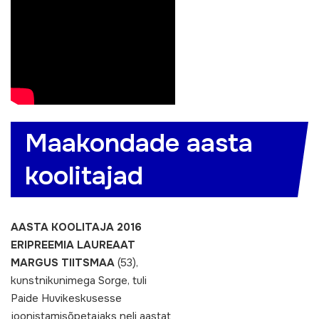
Maakondade aasta
koolitajad
AASTA KOOLITAJA 2016
ERIPREEMIA LAUREAAT
MARGUS TIITSMAA
(53),
kunstnikunimega Sorge, tuli
Paide Huvikeskusesse
joonistamisõpetajaks neli aastat