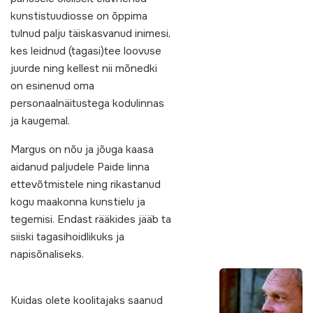
kunstistuudiosse on õppima
tulnud palju täiskasvanud inimesi,
kes leidnud (tagasi)tee loovuse
juurde ning kellest nii mõnedki
on esinenud oma
personaalnäitustega kodulinnas
ja kaugemal.
Margus on nõu ja jõuga kaasa
aidanud paljudele Paide linna
ettevõtmistele ning rikastanud
kogu maakonna kunstielu ja
tegemisi. Endast rääkides jääb ta
siiski tagasihoidlikuks ja
napisõnaliseks.
Kuidas olete koolitajaks saanud