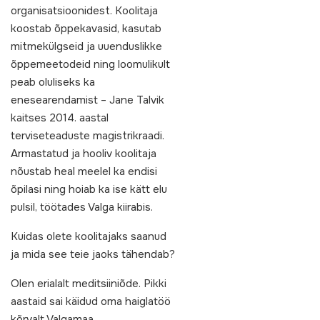
organisatsioonidest. Koolitaja
koostab õppekavasid, kasutab
mitmekülgseid ja uuenduslikke
õppemeetodeid ning loomulikult
peab oluliseks ka
enesearendamist – Jane Talvik
kaitses 2014. aastal
terviseteaduste magistrikraadi.
Armastatud ja hooliv koolitaja
nõustab heal meelel ka endisi
õpilasi ning hoiab ka ise kätt elu
pulsil, töötades Valga kiirabis.
Kuidas olete koolitajaks saanud
ja mida see teie jaoks tähendab?
Olen erialalt meditsiiniõde. Pikki
aastaid sai käidud oma haiglatöö
kõrvalt Valgamaa