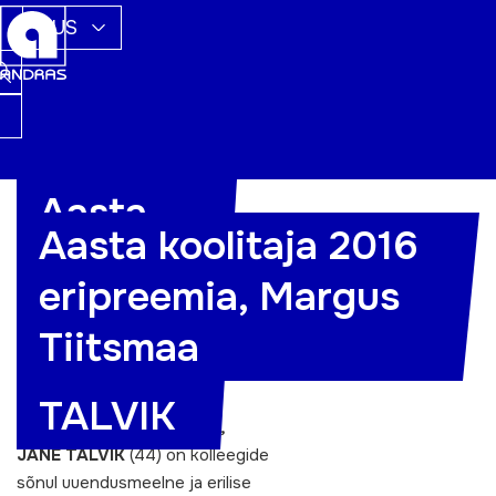
RUS
Aasta
Aasta koolitaja 2016
koolitaja
eripreemia, Margus
2016 —
Tiitsmaa
JANE
TALVIK
AASTA KOOLITAJA 2016,
JANE TALVIK
(44) on kolleegide
sõnul uuendusmeelne ja erilise