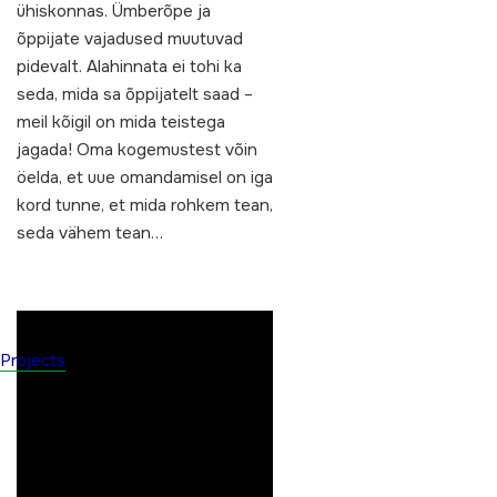
ühiskonnas. Ümberõpe ja
õppijate vajadused muutuvad
pidevalt. Alahinnata ei tohi ka
seda, mida sa õppijatelt saad –
meil kõigil on mida teistega
jagada! Oma kogemustest võin
öelda, et uue omandamisel on iga
kord tunne, et mida rohkem tean,
seda vähem tean…
Projects