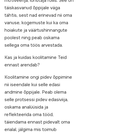
motiveerija, lohutaja rollis. See on
täiskasvanud õppijale väga
tähtis, sest nad erinevad nii oma
vanuse, kogemuste kui ka oma
hoiakute ja väärtushinnangute
poolest ning peab oskama
sellega oma töös arvestada.
Kas ja kuidas koolitamine Teid
ennast arendab?
Koolitamine ongi pidev õppimine
nii iseendale kui selle edasi
andmine õppijale. Peab olema
selle protsessi pidev edasiviija,
oskama analüüsida ja
reflekteerida oma tööd,
täiendama ennast pidevalt oma
erialal, jälgima mis toimub