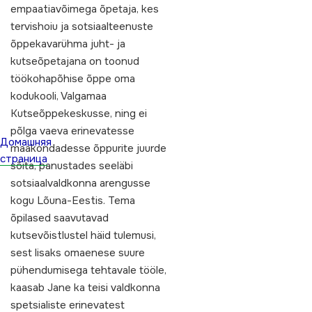
empaatiavõimega õpetaja, kes
tervishoiu ja sotsiaalteenuste
õppekavarühma juht- ja
kutseõpetajana on toonud
töökohapõhise õppe oma
kodukooli, Valgamaa
Kutseõppekeskusse, ning ei
põlga vaeva erinevatesse
Домашняя
maakondadesse õppurite juurde
страница
sõita, panustades seeläbi
sotsiaalvaldkonna arengusse
kogu Lõuna-Eestis. Tema
õpilased saavutavad
kutsevõistlustel häid tulemusi,
sest lisaks omaenese suure
pühendumisega tehtavale tööle,
kaasab Jane ka teisi valdkonna
spetsialiste erinevatest