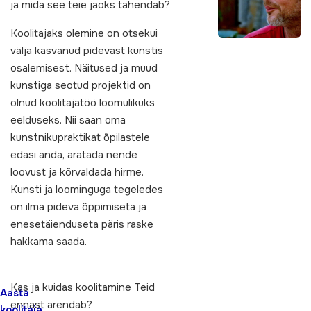
ja mida see teie jaoks tähendab?
Koolitajaks olemine on otsekui
välja kasvanud pidevast kunstis
osalemisest. Näitused ja muud
kunstiga seotud projektid on
olnud koolitajatöö loomulikuks
eelduseks. Nii saan oma
kunstnikupraktikat õpilastele
edasi anda, äratada nende
loovust ja kõrvaldada hirme.
Kunsti ja loominguga tegeledes
on ilma pideva õppimiseta ja
enesetäienduseta päris raske
hakkama saada.
Kas ja kuidas koolitamine Teid
Aasta
ennast arendab?
koolitaja