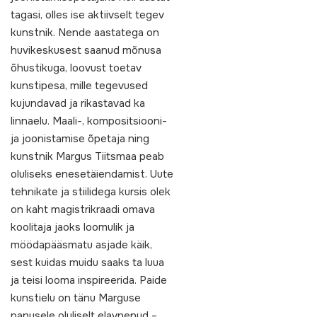
tagasi, olles ise aktiivselt tegev
kunstnik. Nende aastatega on
huvikeskusest saanud mõnusa
õhustikuga, loovust toetav
kunstipesa, mille tegevused
kujundavad ja rikastavad ka
linnaelu. Maali-, kompositsiooni-
ja joonistamise õpetaja ning
kunstnik Margus Tiitsmaa peab
oluliseks enesetäiendamist. Uute
tehnikate ja stiilidega kursis olek
on kaht magistrikraadi omava
koolitaja jaoks loomulik ja
möödapääsmatu asjade käik,
sest kuidas muidu saaks ta luua
ja teisi looma inspireerida. Paide
kunstielu on tänu Marguse
panusele oluliselt elavnenud –