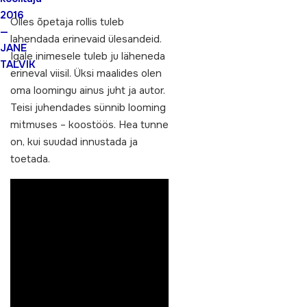
2016
Olles õpetaja rollis tuleb
—
lahendada erinevaid ülesandeid.
JANE
Igale inimesele tuleb ju läheneda
TALVIK
erineval viisil. Üksi maalides olen
oma loomingu ainus juht ja autor.
Teisi juhendades sünnib looming
mitmuses – koostöös. Hea tunne
on, kui suudad innustada ja
toetada.