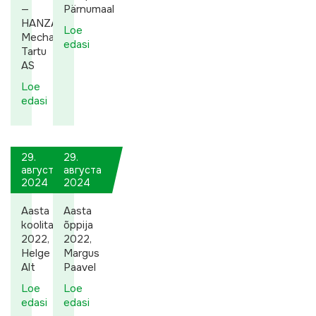
—
Pärnumaal
HANZA
Loe
Mechanics
edasi
Tartu
AS
Loe
edasi
29.
29.
августа
августа
2024
2024
Aasta
Aasta
koolitaja
õppija
2022,
2022,
Helge
Margus
Alt
Paavel
Loe
Loe
edasi
edasi