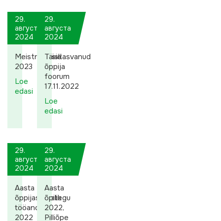
29.
29.
августа
августа
2024
2024
Meistriklassid
Täiskasvanud
2023
õppija
foorum
Loe
17.11.2022
edasi
Loe
edasi
29.
29.
августа
августа
2024
2024
Aasta
Aasta
õppijasõbralik
õpitegu
tööandja
2022,
2022
Pilliõpe