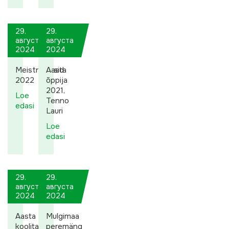
29.
29.
августа
августа
2024
2024
Meistriklassid
Aasta
2022
õppija
2021,
Loe
Tenno
edasi
Lauri
Loe
edasi
29.
29.
августа
августа
2024
2024
Aasta
Mulgimaa
koolitaja
peremäng