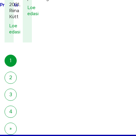
2021,
Projects
Loe
Riina
edasi
Kütt
Loe
edasi
1
2
3
4
»