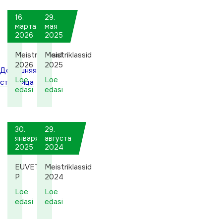
16.
29.
марта
мая
2026
2025
Meistriklassid
Meistriklassid
2026
2025
Домашняя
Loe
Loe
страница
edasi
edasi
30.
29.
января
августа
2025
2024
EUVET-
Meistriklassid
P
2024
Loe
Loe
edasi
edasi