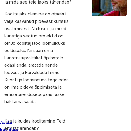
ja mida see teie jaoks tähendab?
Koolitajaks olemine on otsekui
välja kasvanud pidevast kunstis
osalemisest. Näitused ja muud
kunstiga seotud projektid on
olnud koolitajatöö loomulikuks
eelduseks. Nii saan oma
kunstnikupraktikat õpilastele
edasi anda, äratada nende
loovust ja kõrvaldada hirme.
Kunsti ja loominguga tegeledes
on ilma pideva õppimiseta ja
enesetäienduseta päris raske
hakkama saada.
Kas ja kuidas koolitamine Teid
Aasta
ennast arendab?
koolitaja