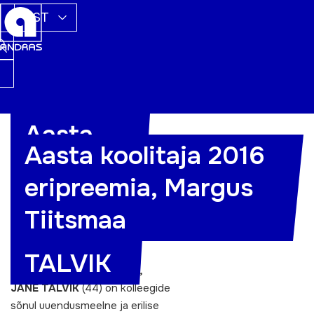
EST
Aasta
Aasta koolitaja 2016
koolitaja
eripreemia, Margus
2016 –
Tiitsmaa
JANE
TALVIK
AASTA KOOLITAJA 2016,
JANE TALVIK
(44) on kolleegide
sõnul uuendusmeelne ja erilise