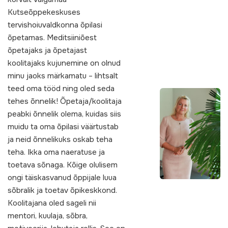
Kutseõppekeskuses
tervishoiuvaldkonna õpilasi
õpetamas. Meditsiiniõest
õpetajaks ja õpetajast
koolitajaks kujunemine on olnud
minu jaoks märkamatu – lihtsalt
teed oma tööd ning oled seda
tehes õnnelik! Õpetaja/koolitaja
peabki õnnelik olema, kuidas siis
muidu ta oma õpilasi väärtustab
ja neid õnnelikuks oskab teha
teha. Ikka oma naeratuse ja
toetava sõnaga. Kõige olulisem
ongi täiskasvanud õppijale luua
sõbralik ja toetav õpikeskkond.
Koolitajana oled sageli nii
mentori, kuulaja, sõbra,