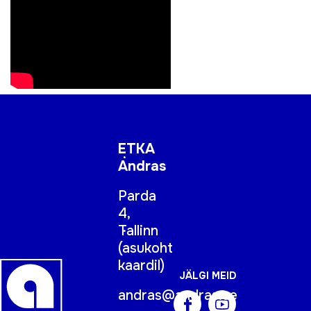
ETKA
Andras
Parda
4,
Tallinn
(
asukoht
kaardil
)
JÄLGI MEID
andras@andras.ee