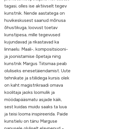
tagasi, olles ise aktiivselt tegev
kunstnik. Nende aastatega on
huvikeskusest saanud mõnusa
õhustikuga, loovust toetav
kunstipesa, mille tegevused
kujundavad ja rikastavad ka
linnaelu. Maali-, kompositsiooni-
ja joonistamise õpetaja ning
kunstnik Margus Tiitsmaa peab
oluliseks enesetäiendamist. Uute
tehnikate ja stiilidega kursis olek
on kaht magistrikraadi omava
koolitaja jaoks loomulik ja
möödapääsmatu asjade käik,
sest kuidas muidu saaks ta luua
ja teisi looma inspireerida. Paide
kunstielu on tänu Marguse
panusele oluliselt elavnenud –