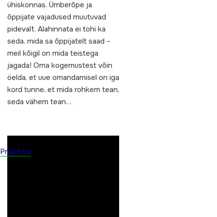
ühiskonnas. Ümberõpe ja
õppijate vajadused muutuvad
pidevalt. Alahinnata ei tohi ka
seda, mida sa õppijatelt saad –
meil kõigil on mida teistega
jagada! Oma kogemustest võin
öelda, et uue omandamisel on iga
kord tunne, et mida rohkem tean,
seda vähem tean…
Projektid