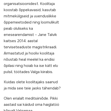
organisatsioonidest. Koolitaja
koostab õppekavasid, kasutab
mitmekülgseid ja uuenduslikke
õppemeetodeid ning loomulikult
peab oluliseks ka
enesearendamist – Jane Talvik
kaitses 2014. aastal
terviseteaduste magistrikraadi.
Armastatud ja hooliv koolitaja
nõustab heal meelel ka endisi
õpilasi ning hoiab ka ise kätt elu
pulsil, töötades Valga kiirabis.
Kuidas olete koolitajaks saanud
ja mida see teie jaoks tähendab?
Olen erialalt meditsiiniõde. Pikki
aastaid sai käidud oma haiglatöö
kõrvalt Valgamaa