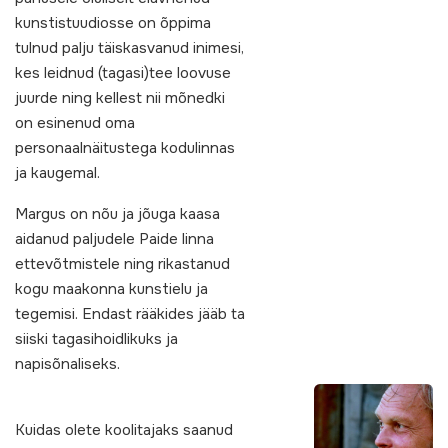
kunstistuudiosse on õppima
tulnud palju täiskasvanud inimesi,
kes leidnud (tagasi)tee loovuse
juurde ning kellest nii mõnedki
on esinenud oma
personaalnäitustega kodulinnas
ja kaugemal.
Margus on nõu ja jõuga kaasa
aidanud paljudele Paide linna
ettevõtmistele ning rikastanud
kogu maakonna kunstielu ja
tegemisi. Endast rääkides jääb ta
siiski tagasihoidlikuks ja
napisõnaliseks.
Kuidas olete koolitajaks saanud