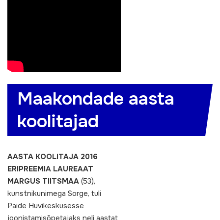
Maakondade aasta
koolitajad
AASTA KOOLITAJA 2016
ERIPREEMIA LAUREAAT
MARGUS TIITSMAA
(53),
kunstnikunimega Sorge, tuli
Paide Huvikeskusesse
joonistamisõpetajaks neli aastat