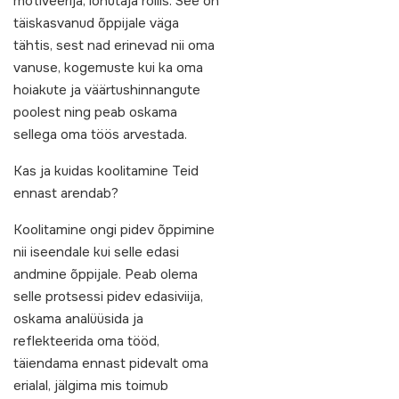
motiveerija, lohutaja rollis. See on
täiskasvanud õppijale väga
tähtis, sest nad erinevad nii oma
vanuse, kogemuste kui ka oma
hoiakute ja väärtushinnangute
poolest ning peab oskama
sellega oma töös arvestada.
Kas ja kuidas koolitamine Teid
ennast arendab?
Koolitamine ongi pidev õppimine
nii iseendale kui selle edasi
andmine õppijale. Peab olema
selle protsessi pidev edasiviija,
oskama analüüsida ja
reflekteerida oma tööd,
täiendama ennast pidevalt oma
erialal, jälgima mis toimub