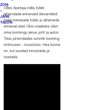
2016
Olles õpetaja rollis tuleb
–
lahendada erinevaid ülesandeid.
JANE
Igale inimesele tuleb ju läheneda
TALVIK
erineval viisil. Üksi maalides olen
oma loomingu ainus juht ja autor.
Teisi juhendades sünnib looming
mitmuses – koostöös. Hea tunne
on, kui suudad innustada ja
toetada.