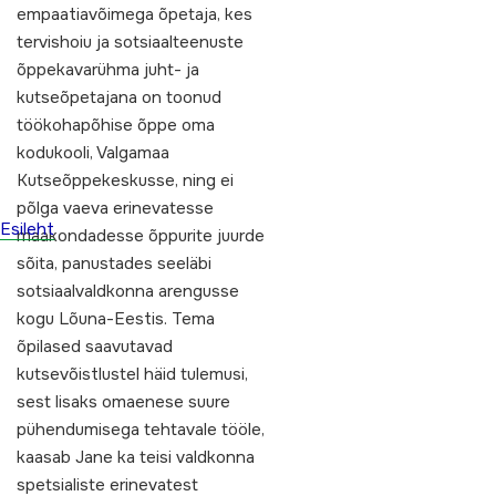
empaatiavõimega õpetaja, kes
tervishoiu ja sotsiaalteenuste
õppekavarühma juht- ja
kutseõpetajana on toonud
töökohapõhise õppe oma
kodukooli, Valgamaa
Kutseõppekeskusse, ning ei
põlga vaeva erinevatesse
Esileht
maakondadesse õppurite juurde
sõita, panustades seeläbi
sotsiaalvaldkonna arengusse
kogu Lõuna-Eestis. Tema
õpilased saavutavad
kutsevõistlustel häid tulemusi,
sest lisaks omaenese suure
pühendumisega tehtavale tööle,
kaasab Jane ka teisi valdkonna
spetsialiste erinevatest