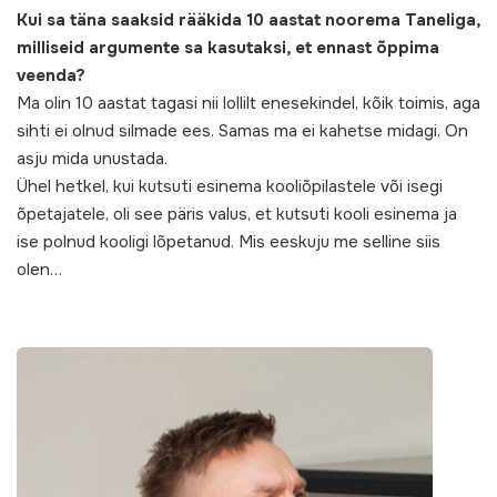
Kui sa täna saaksid rääkida 10 aastat noorema Taneliga,
milliseid argumente sa kasutaksi, et ennast õppima
veenda?
Ma olin 10 aastat tagasi nii lollilt enesekindel, kõik toimis, aga
sihti ei olnud silmade ees. Samas ma ei kahetse midagi. On
asju mida unustada.
Ühel hetkel, kui kutsuti esinema kooliõpilastele või isegi
õpetajatele, oli see päris valus, et kutsuti kooli esinema ja
ise polnud kooligi lõpetanud. Mis eeskuju me selline siis
olen…