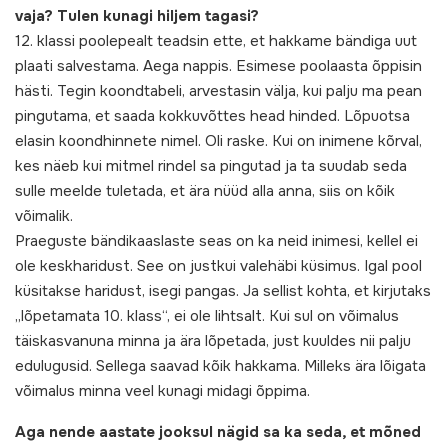
vaja? Tulen kunagi hiljem tagasi?
12. klassi poolepealt teadsin ette, et hakkame bändiga uut
plaati salvestama. Aega nappis. Esimese poolaasta õppisin
hästi. Tegin koondtabeli, arvestasin välja, kui palju ma pean
pingutama, et saada kokkuvõttes head hinded. Lõpuotsa
elasin koondhinnete nimel. Oli raske. Kui on inimene kõrval,
kes näeb kui mitmel rindel sa pingutad ja ta suudab seda
sulle meelde tuletada, et ära nüüd alla anna, siis on kõik
võimalik.
Praeguste bändikaaslaste seas on ka neid inimesi, kellel ei
ole keskharidust. See on justkui valehäbi küsimus. Igal pool
küsitakse haridust, isegi pangas. Ja sellist kohta, et kirjutaks
„lõpetamata 10. klass“, ei ole lihtsalt. Kui sul on võimalus
täiskasvanuna minna ja ära lõpetada, just kuuldes nii palju
edulugusid. Sellega saavad kõik hakkama. Milleks ära lõigata
võimalus minna veel kunagi midagi õppima.
Aga nende aastate jooksul nägid sa ka seda, et mõned