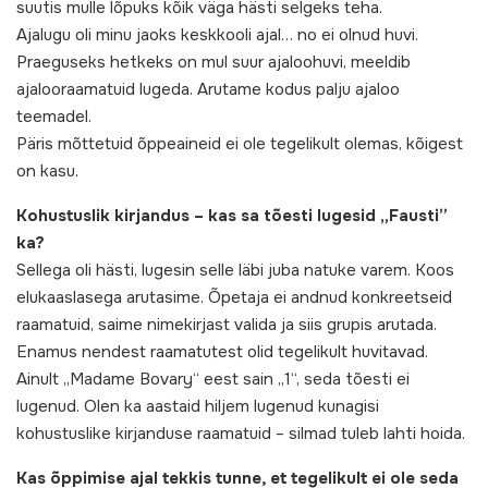
suutis mulle lõpuks kõik väga hästi selgeks teha.
Ajalugu oli minu jaoks keskkooli ajal… no ei olnud huvi.
Praeguseks hetkeks on mul suur ajaloohuvi, meeldib
ajalooraamatuid lugeda. Arutame kodus palju ajaloo
teemadel.
Päris mõttetuid õppeaineid ei ole tegelikult olemas, kõigest
on kasu.
Kohustuslik kirjandus – kas sa tõesti lugesid „Fausti”
ka?
Sellega oli hästi, lugesin selle läbi juba natuke varem. Koos
elukaaslasega arutasime. Õpetaja ei andnud konkreetseid
raamatuid, saime nimekirjast valida ja siis grupis arutada.
Enamus nendest raamatutest olid tegelikult huvitavad.
Ainult „Madame Bovary“ eest sain „1“, seda tõesti ei
lugenud. Olen ka aastaid hiljem lugenud kunagisi
kohustuslike kirjanduse raamatuid – silmad tuleb lahti hoida.
Kas õppimise ajal tekkis tunne, et tegelikult ei ole seda