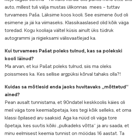
auto, millest tuli välja mustas ülikonnas mees – tuttav
turvamees Paša. Läksime koos kooli. See esimene õud oli
esimene ja jäi ka viimaseks. Klassikaaslased olid kõik väga
toredad. Kogu kooliaja vältel küsis ainult üks tüdruk
autogrammi ja riigieksami välisvaatlejad ka.
Kui turvamees Pašat poleks tulnud, kas sa polekski
kooli läinud?
Ma arvan, et kui Pašat poleks tulnud, siis ma oleks
poissmees ka. Kes sellise argpüksi kõrval tahaks olla?!
Kuidas sa mõtlesid enda jaoks huvitavaks „mõttetud“
ained?
Pean ausalt tunnistama, et 90ndatel keskkoolis käies oli
meil väga tore keemiaõpetaja, kes tegi kõik selleks, et oma
klassi õpilased aru saaksid. Aga ka nüüd oli väga tore
õpetaja, kes suutis kõiki „pulkadeks võtta“ ja aru saada, et
minu eelmisest keemia tunnist on möödas 16 aastat. Ta