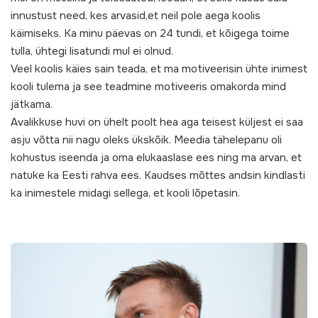
innustust need, kes arvasid,et neil pole aega koolis
käimiseks. Ka minu päevas on 24 tundi, et kõigega toime
tulla, ühtegi lisatundi mul ei olnud.
Veel koolis käies sain teada, et ma motiveerisin ühte inimest
kooli tulema ja see teadmine motiveeris omakorda mind
jätkama.
Avalikkuse huvi on ühelt poolt hea aga teisest küljest ei saa
asju võtta nii nagu oleks ükskõik. Meedia tähelepanu oli
kohustus iseenda ja oma elukaaslase ees ning ma arvan, et
natuke ka Eesti rahva ees. Kaudses mõttes andsin kindlasti
ka inimestele midagi sellega, et kooli lõpetasin.