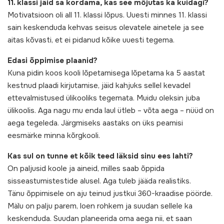
11. klassi jäid sa kordama, kas see mõjutas ka kuidagi?
Motivatsioon oli all 11. klassi lõpus. Uuesti minnes 11. klassi
sain keskenduda kehvas seisus olevatele ainetele ja see
aitas kõvasti, et ei pidanud kõike uuesti tegema.
Edasi õppimise plaanid?
Kuna pidin koos kooli lõpetamisega lõpetama ka 5 aastat
kestnud plaadi kirjutamise, jäid kahjuks sellel kevadel
ettevalmistused ülikooliks tegemata. Muidu oleksin juba
ülikoolis. Aga nagu mu enda laul ütleb – võta aega – nüüd on
aega tegeleda. Järgmiseks aastaks on üks peamisi
eesmärke minna kõrgkooli.
Kas sul on tunne et kõik teed läksid sinu ees lahti?
On paljusid koole ja aineid, milles saab õppida
sisseastumistestide alusel. Aga tuleb jääda realistiks.
Tänu õppimisele on aju teinud justkui 360-kraadise pöörde.
Mälu on palju parem, loen rohkem ja suudan sellele ka
keskenduda. Suudan planeerida oma aega nii, et saan