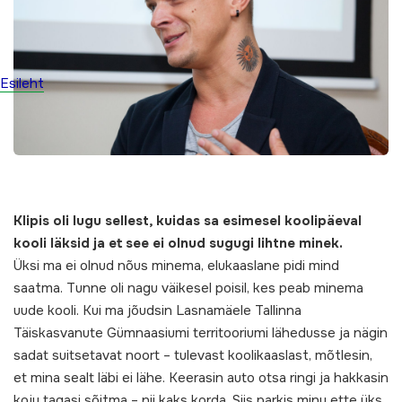
Esileht
Klipis oli lugu sellest, kuidas sa esimesel koolipäeval
kooli läksid ja et see ei olnud sugugi lihtne minek.
Üksi ma ei olnud nõus minema, elukaaslane pidi mind
saatma. Tunne oli nagu väikesel poisil, kes peab minema
uude kooli. Kui ma jõudsin Lasnamäele Tallinna
Täiskasvanute Gümnaasiumi territooriumi lähedusse ja nägin
sadat suitsetavat noort – tulevast koolikaaslast, mõtlesin,
et mina sealt läbi ei lähe. Keerasin auto otsa ringi ja hakkasin
koju tagasi sõitma – nii kaks korda. Siis parkis minu ette üks