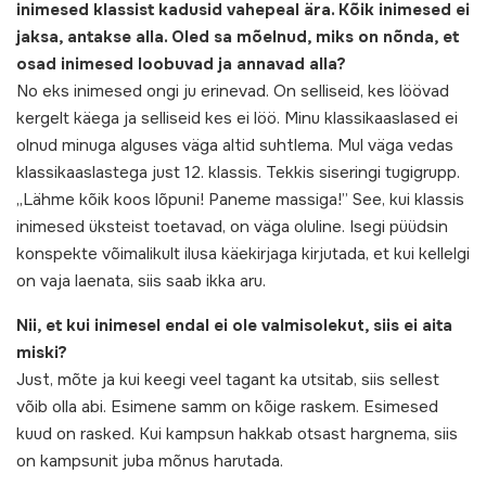
inimesed klassist kadusid vahepeal ära. Kõik inimesed ei
jaksa, antakse alla. Oled sa mõelnud, miks on nõnda, et
osad inimesed loobuvad ja annavad alla?
No eks inimesed ongi ju erinevad. On selliseid, kes löövad
kergelt käega ja selliseid kes ei löö. Minu klassikaaslased ei
olnud minuga alguses väga altid suhtlema. Mul väga vedas
klassikaaslastega just 12. klassis. Tekkis siseringi tugigrupp.
„Lähme kõik koos lõpuni! Paneme massiga!” See, kui klassis
inimesed üksteist toetavad, on väga oluline. Isegi püüdsin
konspekte võimalikult ilusa käekirjaga kirjutada, et kui kellelgi
on vaja laenata, siis saab ikka aru.
Nii, et kui inimesel endal ei ole valmisolekut, siis ei aita
miski?
Just, mõte ja kui keegi veel tagant ka utsitab, siis sellest
võib olla abi. Esimene samm on kõige raskem. Esimesed
kuud on rasked. Kui kampsun hakkab otsast hargnema, siis
on kampsunit juba mõnus harutada.