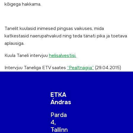
kõigega hakkama.
Tanelit kuulasid inimesed pingsas vaikuses, mida
katkestasid naerupahvakud ning teda tänati pika ja toetava
aplausiga.
Kuula Taneli intervjuu
helisalvestisi.
Intervjuu Taneliga ETV saates
“Pealtnägija”
(29.04.2015)
ETKA
Andras
Parda
4,
Tallinn