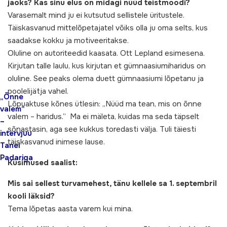
jaoks? Kas sinu elus on midagi nüüd teistmoodi?
Varasemalt mind ju ei kutsutud sellistele üritustele.
Täiskasvanud mittelõpetajatel võiks olla ju oma selts, kus
saadakse kokku ja motiveeritakse.
Oluline on autoriteedid kaasata. Ott Lepland esimesena.
Kirjutan talle laulu, kus kirjutan et gümnaasiumiharidus on
oluline. See peaks olema duett gümnaasiumi lõpetanu ja
poolelijätja vahel.
„Õnne
Lõpuaktuse kõnes ütlesin: „Nüüd ma tean, mis on õnne
valem“
valem – haridus.” Ma ei mäleta, kuidas ma seda täpselt
–
sõnastasin, aga see kukkus toredasti välja. Tuli täiesti
intervjuu
täiskasvanud inimese lause.
Tanel
Padariga
Küsimused saalist:
Mis sai sellest turvamehest, tänu kellele sa 1. septembril
kooli läksid?
Tema lõpetas aasta varem kui mina.