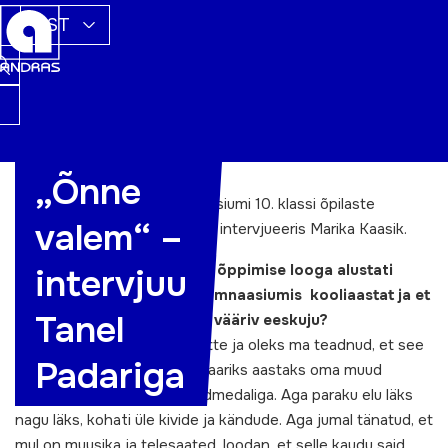
EST
„Õnne
Tartu Täiskasvanute Gümnaasiumi 10. klassi õpilaste
valem“ –
küsimused edastas ja Tanelit intervjueeris Marika Kaasik.
Mis sa arvad sellest et sinu õppimise looga alustati
intervjuu
Eestimaa täiskasvanute gümnaasiumis kooliaastat ja et
Tanel
sinust on saanud järgimist vääriv eeskuju?
See ei olnud eesmärk omaette ja oleks ma teadnud, et see
Padariga
nii läheb, oleks ehk jätnud paariks aastaks oma muud
tegemised ja lõpetanud kuldmedaliga. Aga paraku elu läks
nagu läks, kohati üle kivide ja kändude. Aga jumal tänatud, et
mul on muusika ja telesaated, loodan, et selle kaudu said