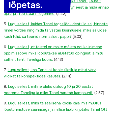
4.
Lugu kohustuslikust kirjandusest, miks Tanel „Fausti”
lõpetas.
luges, mis hinde sai ta „Madame Bovary” eest ja mida annab
ajakirja „Top Gear’i” lugemine.
(2.42)
5.
Lugu sellest, kuidas Tanel tagasilöökidest üle sai, hinnete
nimel võitles ning mida ta vastas küsimusele: miks sa üldse
kooli tulid, sa teenid normaalset pappi?
(5.03)
6.
Lugu sellest, et teistel on raske mõista eduka inimese
õppimissoovi, miks loobutakse alustatud õpingust ja mitu
selfie’t tehti Taneliga koolis.
(4.13)
7.
Lugu sellest, kas Tanel oli koolis üksik ja mitut värvi
vildikat ta konspektides kasutas.
(2.14)
8.
Lugu sellest, milline oleks dialoog 10 ja 20 aastat
noorema Taneliga ja miks Tanel harutab kampsunit.
(2.57)
9.
Lugu sellest, miks täisealisena koolis käia, mis muutus
lõputunnistuse saamisega ja millise laulu kirjutaks Tanel Ott