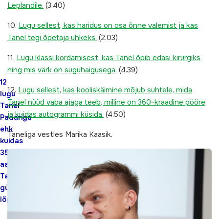
Leplandile.
(3.40)
10.
Lugu sellest, kas haridus on osa õnne valemist ja kas
Tanel tegi õpetaja uhkeks.
(2.03)
11.
Lugu klassi kordamisest, kas Tanel õpib edasi kirurgiks
ning mis värk on suguhaigusega.
(4.39)
12
12.
Lugu sellest, kas kooliskäimine mõjub suhtele, mida
lugu
Tanel nüüd vaba ajaga teeb, milline on 360-kraadine pööre
Tanel
ja kuidas autogrammi küsida.
(4.50)
Padariga
ehk
Taneliga vestles Marika Kaasik.
kuidas
35-
aastane
Tanel
gümnaasiumi
lõpetas.