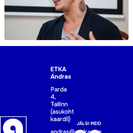
ETKA
Andras
Parda
4,
Tallinn
(
asukoht
kaardil
)
JÄLGI MEID
andras@andras.ee