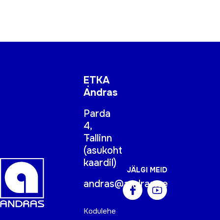
ETKA
Andras
Parda
4,
Tallinn
(
asukoht
kaardil
)
JÄLGI MEID
andras@andras.ee
Kodulehe