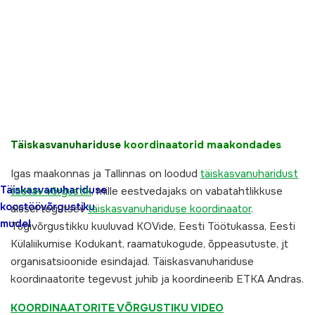
Täiskasvanuhariduse
koordinaatorid maakondades
Igas maakonnas ja Tallinnas on loodud
täiskasvanuharidust
Täiskasvanuhariduse
toetav võrgustik
, mille eestvedajaks on vabatahtlikkuse
koostöövõrgustiku
alusel tegutsev
täiskasvanuhariduse koordinaator
.
mudel
Tugivõrgustikku kuuluvad KOVide, Eesti Töötukassa, Eesti
Külaliikumise Kodukant, raamatukogude, õppeasutuste, jt
organisatsioonide esindajad. Täiskasvanuhariduse
koordinaatorite tegevust juhib ja koordineerib ETKA Andras.
KOORDINAATORITE VÕRGUSTIKU VIDEO