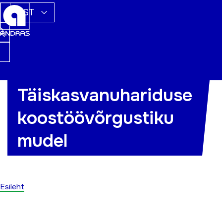
EST
Täiskasvanuhariduse
Mudel avaneb joonisele klikates.
koostöövõrgustiku
mudel
Esileht