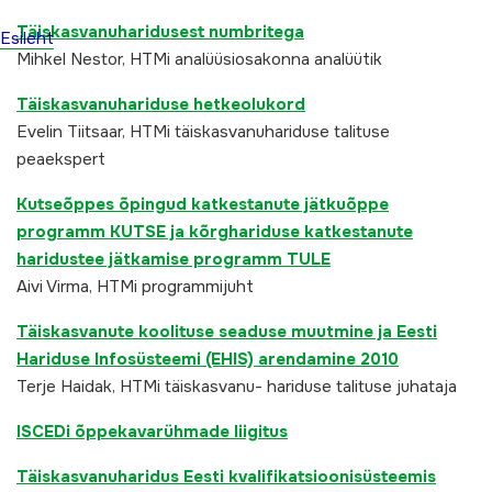
Täiskasvanuharidusest numbritega
Esileht
Mihkel Nestor, HTMi analüüsiosakonna analüütik
Täiskasvanuhariduse hetkeolukord
Evelin Tiitsaar, HTMi täiskasvanuhariduse talituse
peaekspert
Kutseõppes õpingud katkestanute jätkuõppe
programm KUTSE ja kõrghariduse katkestanute
haridustee jätkamise programm TULE
Aivi Virma, HTMi programmijuht
Täiskasvanute koolituse seaduse muutmine ja Eesti
Hariduse Infosüsteemi (EHIS) arendamine 2010
T
erje Haidak, HTMi täiskasvanu- hariduse talituse juhataja
ISCEDi õppekavarühmade liigitus
Täiskasvanuharidus Eesti kvalifikatsioonisüsteemis