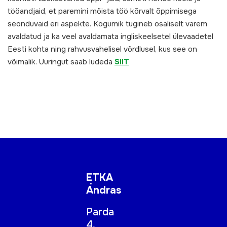
tööandjaid, et paremini mõista töö kõrvalt õppimisega
seonduvaid eri aspekte. Kogumik tugineb osaliselt varem
avaldatud ja ka veel avaldamata ingliskeelsetel ülevaadetel
Eesti kohta ning rahvusvahelisel võrdlusel, kus see on
võimalik. Uuringut saab ludeda
SIIT
ETKA
Andras
Parda
4,