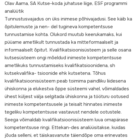
Olav Aarna, SA Kutse-koda juhatuse liige, ESF programmi
analüütik
Tunnustusvajadus on üks inimese põhivajadusi. See käib ka
õpitulemuste ja nen- del tugineva kompetentsuse
tunnustamise kohta. Olukord muutub keerukamaks, kui
püüame ametlikult tunnustada ka mitteformaalselt ja
informaalselt õpitut. Kvalifikatsioonisüsteem ja selle osana
kutsesüsteem ongi mõeldud inimeste kompetentsuse
ametlikuks tunnustamiseks kvalifikatsioonidena, sh
kutsekvalifika- tsioonide ehk kutsetena. Tõhus
kvalifikatsioonisüsteem peab toimima paindliku liidesena
ühiskonna ja elukestva õppe süsteemi vahel, võimaldades
ühest küljest välja selgitada ühiskonna ja tööturu ootused
inimeste kompetentsusele ja teisalt hinnates inimeste
tegeliku kompetentsuse vastavust nendele ootustele.
Seega võimaldab kvalifikatsioonisüsteem luua omapärase
kompetentsuse ringi. Ettekan-des analüüsitakse, kuidas
jõuda selleni, et täiskasvanute täiendõpe oma erinevates