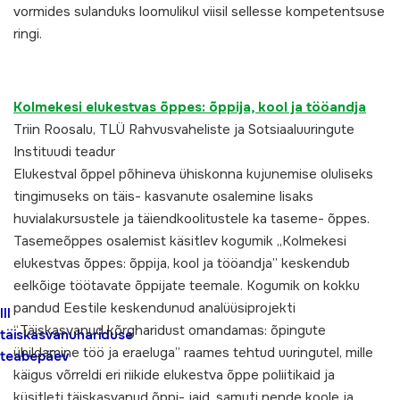
vormides sulanduks loomulikul viisil sellesse kompetentsuse
ringi.
Kolmekesi elukestvas õppes: õppija, kool ja tööandja
Triin Roosalu, TLÜ Rahvusvaheliste ja Sotsiaaluuringute
Instituudi
teadur
Elukestval õppel põhineva ühiskonna kujunemise oluliseks
tingimuseks on täis- kasvanute osalemine lisaks
huvialakursustele ja täiendkoolitustele ka taseme- õppes.
Tasemeõppes osalemist käsitlev kogumik „Kolmekesi
elukestvas õppes: õppija, kool ja tööandja” keskendub
eelkõige töötavate õppijate teemale. Kogumik on kokku
pandud Eestile keskendunud analüüsiprojekti
III
“Täiskasvanud kõrgharidust omandamas: õpingute
täiskasvanuhariduse
ühildamine töö ja eraeluga” raames tehtud uuringutel, mille
teabepäev
käigus võrreldi eri riikide elukestva õppe poliitikaid ja
küsitleti täiskasvanud õppi- jaid, samuti nende koole ja