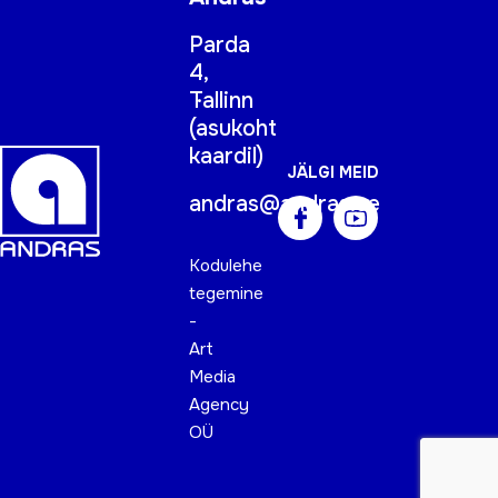
Parda
4,
Tallinn
(
asukoht
kaardil
)
JÄLGI MEID
andras@andras.ee
Kodulehe
tegemine
-
Art
Media
Agency
OÜ