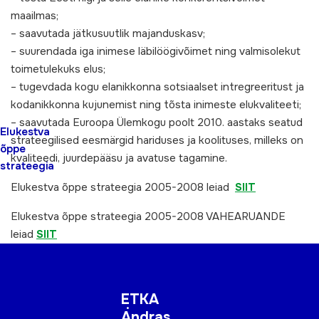
maailmas;
– saavutada jätkusuutlik majanduskasv;
– suurendada iga inimese läbilöögivõimet ning valmisolekut
toimetulekuks elus;
– tugevdada kogu elanikkonna sotsiaalset intregreeritust ja
kodanikkonna kujunemist ning tõsta inimeste elukvaliteeti;
– saavutada Euroopa Ülemkogu poolt 2010. aastaks seatud
Elukestva
strateegilised eesmärgid hariduses ja koolituses, milleks on
õppe
kvaliteedi, juurdepääsu ja avatuse tagamine.
strateegia
Elukestva õppe strateegia 2005-2008 leiad
SIIT
Elukestva õppe strateegia 2005-2008 VAHEARUANDE
leiad
SIIT
ETKA
Andras