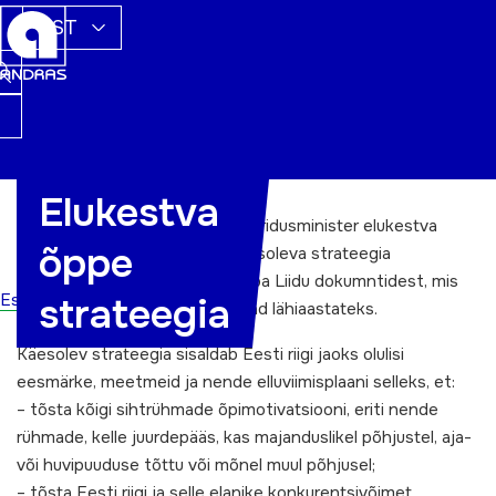
EST
Elukestva
Juba 2001 aastal moodustas haridusminister elukestva
õppe
õppe strateegia töörühma. Käesoleva strateegia
koostamisel on lähtutud Euroopa Liidu dokumntidest, mis
Esileht
strateegia
seavad valdkonna arengusuunad lähiaastateks.
Käesolev strateegia sisaldab Eesti riigi jaoks olulisi
eesmärke, meetmeid ja nende elluviimisplaani selleks, et:
– tõsta kõigi sihtrühmade õpimotivatsiooni, eriti nende
rühmade, kelle juurdepääs, kas majanduslikel põhjustel, aja-
või huvipuuduse tõttu või mõnel muul põhjusel;
– tõsta Eesti riigi ja selle elanike konkurentsivõimet