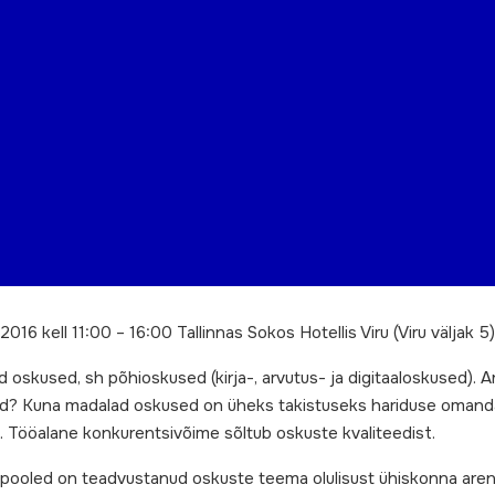
2016 kell 11:00 – 16:00 Tallinnas Sokos Hotellis Viru (Viru väljak 5
 oskused, sh põhioskused (kirja-, arvutus- ja digitaaloskused). 
ad? Kuna madalad oskused on üheks takistuseks hariduse omandam
ga. Tööalane konkurentsivõime sõltub oskuste kvaliteedist.
apooled on teadvustanud oskuste teema olulisust ühiskonna are