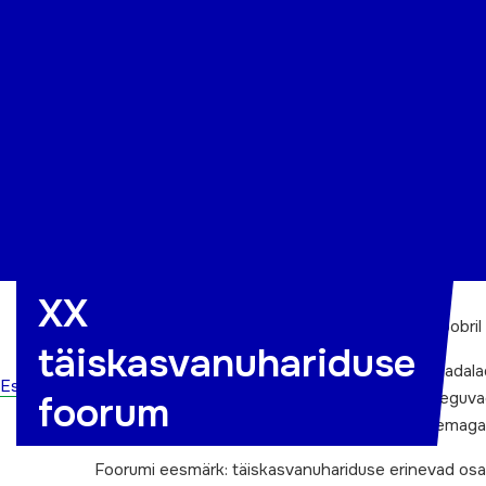
Organisatsioon
Projektid
Kontakt
XX
XX täiskasvanuhariduse foorum
toimub 21. oktoobril 
täiskasvanuhariduse
Foorumil võtame vaatluse alla täiskasvanute madalad
Esileht
Millised on madalad oskused? Millal oskused aeguv
foorum
püsimisel, on tegemist riiklikult prioriteetse teema
Foorumi eesmärk: täiskasvanuhariduse erinevad os