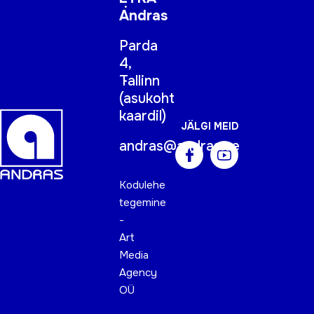
Andras
Parda
4,
Tallinn
(
asukoht
kaardil
)
JÄLGI MEID
andras@andras.ee
Kodulehe
tegemine
-
Art
Media
Agency
OÜ