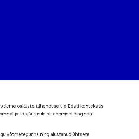
)
Arutleme oskuste tähenduse üle Eesti kontekstis.
isel ja tööjõuturule sisenemisel ning seal
ngu võtmetegurina ning alustanud ühtsete