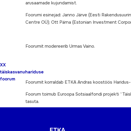
arusaamade kujundamist.
Foorumi esinejad: Janno Järve (Eesti Rakendusuurin
Centre OÜ); Ott Pärna (Estonian Investment Corpor
Foorumit modereerib Urmas Vaino.
XX
täiskasvanuhariduse
foorum
Foorumit korraldab ETKA Andras koostöös Haridus- 
Foorum toimub Euroopa Sotsiaalfondi projekti “Täi
tasuta.
ETKA