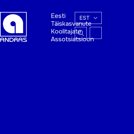
Eesti
EST
Täiskasvanute
Koolitajate
Assotsiatsioon
Esileht
Õppijale
Koolitajale
Täiskasvanud
õppija nädal