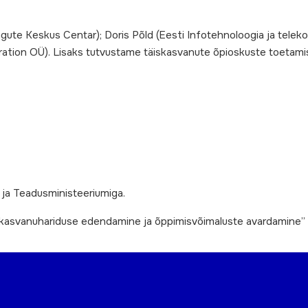
gute Keskus Centar); Doris Põld (Eesti Infotehnoloogia ja teleko
ation OÜ). Lisaks tutvustame täiskasvanute õpioskuste toetami
ja Teadusministeeriumiga.
skasvanuhariduse edendamine ja õppimisvõimaluste avardamine” 