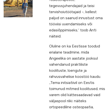
tegevusjuhendajaid ja teisi
tervishoiutöötajaid –, kellest
paljud on saanud innustust oma
tööviisi uuendamiseks või
edasiõppimiseks,“ toob Anti
näiteid.
Oluline on ka Eestisse toodud
erialane teadmine, mida
Angeelika on aastate jooksul
vahendanud praktiliste
koolituste, loengute ja
rahvusvahelise koostöö kaudu.
„Tema initsiatiivil on Eestis
toimunud mitmed koolitused, mis
varem olid kättesaadavad vaid
väljaspool riiki: näiteks
ortopeediline osteopaatia,