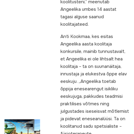
koolitusteni,“ meenutab
Angeelika umbes 14 aastat
tagasi alguse saanud
koolitajateed.
Anti Kookmaa, kes esitas
Angeelika aasta koolitaja
konkursile, mainib tunnustavalt,
et Angeelika ei ole lihtsalt hea
koolitaja – ta on suunanäitaja,
innustaja ja elukestva õppe elav
eeskuju. „Angeelika toetab
õppija enesearengut isikliku
eeskujuga, pakkudes teadmisi
praktilises võtmes ning
julgustades iseseisvat mõtlemist
ja pidevat eneseanalüüsi. Ta on
koolitanud sadu spetsialiste –
füsioterapeute,