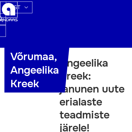
EST
Võrumaa,
Angeelika
Angeelika
Kreek:
Kreek
janunen uute
erialaste
teadmiste
järele!