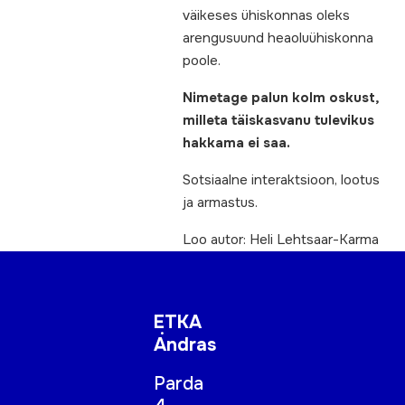
väikeses ühiskonnas oleks
arengusuund heaoluühiskonna
poole.
Nimetage palun kolm oskust,
milleta täiskasvanu tulevikus
hakkama ei saa.
Sotsiaalne interaktsioon, lootus
ja armastus.
Loo autor: Heli Lehtsaar-Karma
ETKA
Andras
Parda