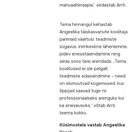
manuaalteraapia,“ sedastab Anti.
Tema hinnangul kehastab
Angeelika täiskasvanute koolitaja
parimaid väärtusi: teadmiste
sügavus, inimkeskne lähenemine,
pidev enesetäiendamine ning
siiras soov teisi arendada. „Tema
koolitused ei ole pelgalt
teadmiste edasiandmine – need
on elumuutvad kogemused, kus
õppijad saavad tuge nii
professionaalseks arenguks kui
ka eneseusuks,“ võtab Anti
teema kokku.
Küsimustele vastab Angeelika