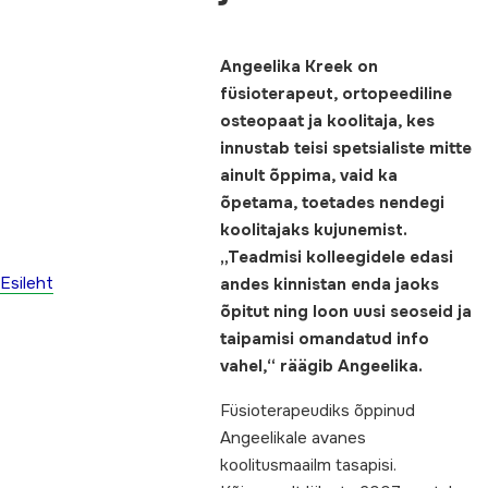
Angeelika Kreek on
füsioterapeut,
ortopeediline
osteopaat
ja koolitaja, kes
innustab teisi spetsialiste mitte
ainult õppima, vaid ka
õpetama, toetades nendegi
koolitajaks kujunemist.
„
Teadmisi kolleegidele edasi
Esileht
andes kinnistan enda jaoks
õpitut ning loon uusi seoseid ja
taipamisi omandatud info
vahel,“ räägib Angeelika.
Füsioterapeudiks õppinud
Angeelikale avanes
koolitusmaailm tasapisi.