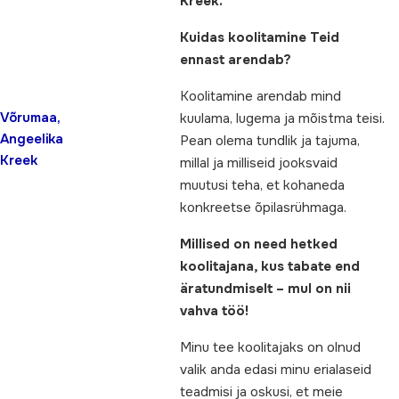
Kreek.
Kuidas koolitamine Teid
ennast arendab?
Koolitamine arendab mind
Võrumaa,
kuulama, lugema ja mõistma teisi.
Angeelika
Pean olema tundlik ja tajuma,
Kreek
millal ja milliseid jooksvaid
muutusi teha, et kohaneda
konkreetse õpilasrühmaga.
Millised on need hetked
koolitajana, kus tabate end
äratundmiselt – mul on nii
vahva töö!
Minu tee koolitajaks on olnud
valik anda edasi minu erialaseid
teadmisi ja oskusi, et meie