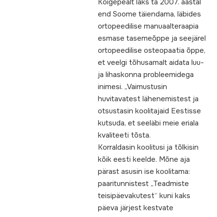
Kõigepealt läks ta 2007. aastal
end Soome täiendama, läbides
ortopeedilise manuaalteraapia
esmase tasemeõppe ja seejärel
ortopeedilise osteopaatia õppe,
et veelgi tõhusamalt aidata luu-
ja lihaskonna probleemidega
inimesi. „Vaimustusin
huvitavatest lähenemistest ja
otsustasin koolitajaid Eestisse
kutsuda, et seeläbi meie eriala
kvaliteeti tõsta.
Korraldasin koolitusi ja tõlkisin
kõik eesti keelde. Mõne aja
pärast asusin ise koolitama:
paaritunnistest „Teadmiste
teisipäevakutest“ kuni kaks
päeva järjest kestvate