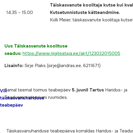
Täiskasvanute koolitaja kutse kui kva
14.35 – 15.00
Kutsetunnistuste kätteandmine.
Külli Meier, täiskasvanute koolitaja kut
Uus
Täiskasvanute koolituse
seadus
:
https://www.riigiteataja.ee/akt/123032015005
Lisainfo:
Sirje Plaks (sirje@andras.ee, 6211671)
Samal teemal toimus teabepäev
5. juunil Tartus
Haridus- ja
VIII
Teadusministeeriumi ruumides.
täiskasvanuhariduse
teabepäev
Täiskasvanuhariduse teabepäeva korraldas Haridus- ja Tead