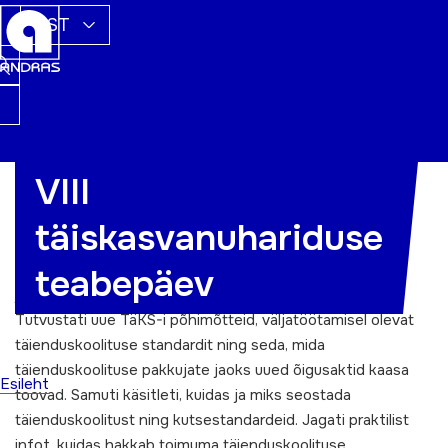
EST
VIII
3. juunil 2015 toimus Tallinnas hotellis
täiskasvanuhariduse
Euroopa
täiskasvanuhariduse teabepäev
.
Teabepäeva läbiv teema oli 1. juulil 2015
teabepäev
jõustuv
Täiskasvanute koolituse seadus
(TäKS).
Tutvustati uue TäKS-i põhimõtteid, väljatöötamisel olevat
täienduskoolituse standardit ning seda, mida
täienduskoolituse pakkujate jaoks uued õigusaktid kaasa
Esileht
toovad. Samuti käsitleti, kuidas ja miks seostada
täienduskoolitust ning kutsestandardeid. Jagati praktilist
infot, kuidas hakkab toimuma täienduskoolituse