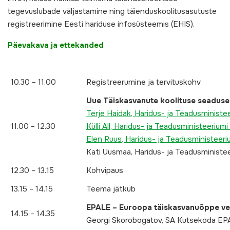
tegevuslubade väljastamine ning täienduskoolitusasutuste
registreerimine Eesti hariduse infosüsteemis (EHIS).
Päevakava ja ettekanded
10.30 – 11.00
Registreerumine ja tervituskohv
Uue
Täiskasvanute koolituse seaduse
Terje Haidak, Haridus- ja Teadusministe
11.00 – 12.30
Külli All, Haridus- ja Teadusministeeriu
Elen Ruus, Haridus- ja Teadusministeer
Kati Uusmaa, Haridus- ja Teadusministee
12.30 – 13.15
Kohvipaus
13.15 – 14.15
Teema jätkub
EPALE – Euroopa täiskasvanuõppe v
14.15 – 14.35
Georgi Skorobogatov, SA Kutsekoda EPA