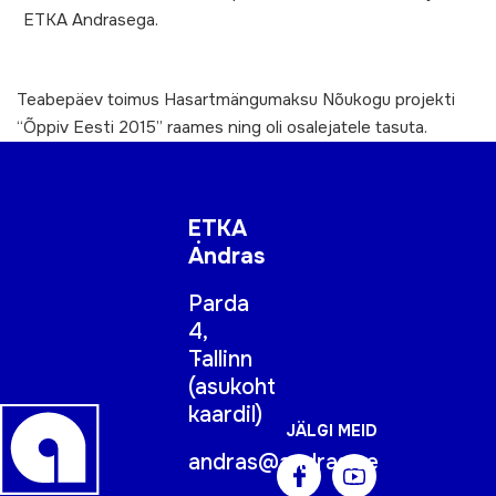
ETKA Andrasega.
Teabepäev toimus Hasartmängumaksu Nõukogu projekti
“Õppiv Eesti 2015” raames ning oli osalejatele tasuta.
ETKA
Andras
Parda
4,
Tallinn
(
asukoht
kaardil
)
JÄLGI MEID
andras@andras.ee