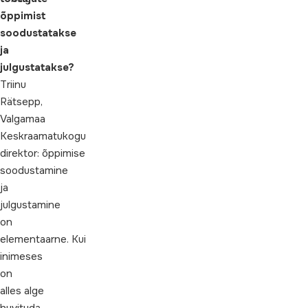
õppimist
soodustatakse
ja
julgustatakse?
Triinu
Rätsepp,
Valgamaa
Keskraamatukogu
direktor: õppimise
soodustamine
ja
julgustamine
on
elementaarne. Kui
inimeses
on
alles alge