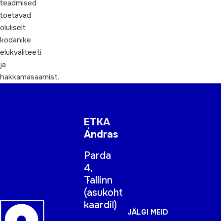
teadmised
toetavad
oluliselt
kodanike
elukvaliteeti
ja
hakkamasaamist.
ETKA
Andras
Parda
4,
Tallinn
(
asukoht
kaardil
)
JÄLGI MEID