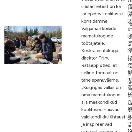
t
va
ülesannetest on ka
jä
h
järjepidev koolituste
v
ko
korraldamine
ku
„
Valgamaa kõikide
R
lo
raamatukogude
ki
s
töötajatele.
o
k
Keskraamatukogu
ko
te
direktor Triinu
t
v
Rätsepp ütleb, et
ku
es
selline formaat on
e
m
tähelepanuväärne.
ig
o
„Kuigi igas vallas on
õi
s
oma raamatukogud,
Mi
ed
siis maakondlikud
s
as
koolitused hoiavad
ra
ja
valdkondlikku ühtsust
o
ko
ja inspireerivad
a
t
üksteist arenema,“