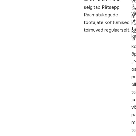
v
R
selgitab Rätsepp.
te
vä
Raamatukogude
m
üh
töötajate kohtumised
ka
t
toimuvad regulaarselt.
ko
ka
ja
ko
õp
„
o
p
ol
tä
ja
võ
pa
m
ta