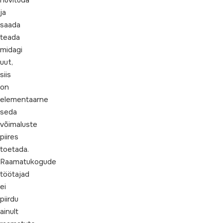
huvituda
ja
saada
teada
midagi
uut,
siis
on
elementaarne
seda
võimaluste
piires
toetada.
Raamatukogude
töötajad
ei
piirdu
ainult