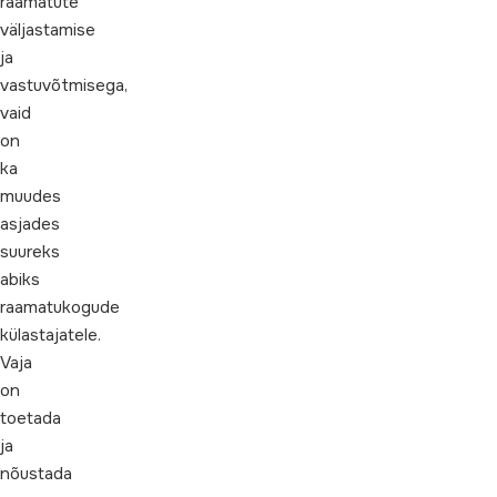
raamatute
väljastamise
ja
vastuvõtmisega,
vaid
on
ka
muudes
asjades
suureks
abiks
raamatukogude
külastajatele.
Vaja
on
toetada
ja
nõustada