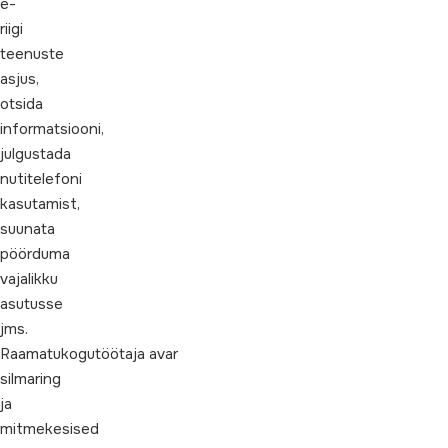
e-
riigi
teenuste
asjus,
otsida
informatsiooni,
julgustada
nutitelefoni
kasutamist,
suunata
pöörduma
vajalikku
asutusse
jms.
Raamatukogutöötaja avar
silmaring
ja
mitmekesised