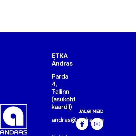
ETKA
Andras
Parda
4,
Tallinn
(
asukoht
kaardil
)
JÄLGI MEID
andras@andras.ee