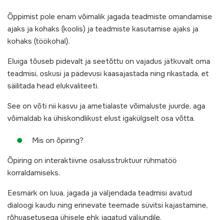
Õppimist pole enam võimalik jagada teadmiste omandamise
ajaks ja kohaks (koolis) ja teadmiste kasutamise ajaks ja
kohaks (töökohal).
Eluiga tõuseb pidevalt ja seetõttu on vajadus jätkuvalt oma
teadmisi, oskusi ja pädevusi kaasajastada ning rikastada, et
säilitada head elukvaliteeti.
See on võti nii kasvu ja ametialaste võimaluste juurde, aga
võimaldab ka ühiskondlikust elust igakülgselt osa võtta.
Mis on õpiring?
Õpiring on interaktiivne osalusstruktuur rühmatöö
korraldamiseks.
Eesmärk on luua, jagada ja väljendada teadmisi avatud
dialoogi kaudu ning erinevate teemade süvitsi kajastamine,
rõhuasetusega ühisele ehk jagatud väljundile.