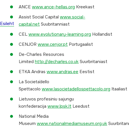
ANCE
www.ance-hellas.org
Kreekast
Assist Social Capital
www.social-
Esileht
capital.net
Suubritanniast
CEL
www.evolutionary-learning.org
Hollandist
CENJOR
www.cenjor.pt
Portugaalist
De-Charles Resources
Limited
http://decharles.co.uk
Suurbritaniast
ETKA Andras
www.andras.ee
Eestist
La Societa´dello
Spettacolo
www.lasocietadellospettacolo.org
Itaaliast
Lietuvos profesiniu sajungu
konfederacija
www.lpsk.lt
Leedust
National Media
Museum
www.nationalmediamuseum.org.uk
Suurbritan