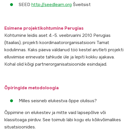
SEED
http://seedlearn.org
Šveitsist
Esimene projektikohtumine Perugias
Kohtumine leidis aset 4.-5. veebruarini 2010 Perugias
(Itaalias), projekti koordinaatororganisatsiooni Tamat
kodulinnas. Kaks päeva väldanud töö kestel arutleti projekti
elluviimise erinevate tahkude üle ja lepiti kokku ajakava.
Kohal olid kõigi partnerorganisatsioonide esindajad.
Õpiringide metodoloogia
Milles seisneb elukestva õppe olulisus?
Õppimine on elukestev ja mitte vaid lapsepõlve või
klassitoaga piirduv. See toimub läbi kogu elu kõikvõimalikes
situatsioonides.