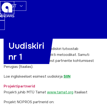
EST
Uudiskiri
Projekt NOPROS esimene uudiskiri tutvustab
nr 1
projektipartnereid ning projekti metoodikat. Samuti
annab see ülevaate esimesest partnerite kohtumisest
Perugias (Itaalias).
Loe ingliskeelset esimest uudiskirja
SIIN
Projektipartnerid
Projekti juhib MTÜ Tamat
www.tamat.org
Itaaliast
Projekt NOPROS partnerid on: