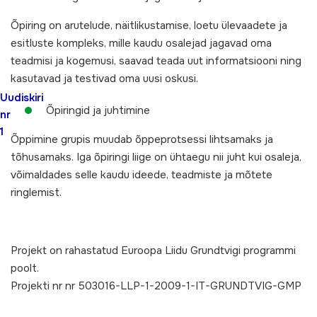
Õpiring on arutelude, näitlikustamise, loetu ülevaadete ja
esitluste kompleks, mille kaudu osalejad jagavad oma
teadmisi ja kogemusi, saavad teada uut informatsiooni ning
kasutavad ja testivad oma uusi oskusi.
Uudiskiri
Õpiringid ja juhtimine
nr
1
Õppimine grupis muudab õppeprotsessi lihtsamaks ja
tõhusamaks. Iga õpiringi liige on ühtaegu nii juht kui osaleja,
võimaldades selle kaudu ideede, teadmiste ja mõtete
ringlemist.
Projekt on rahastatud Euroopa Liidu Grundtvigi programmi
poolt.
Projekti nr nr 503016-LLP-1-2009-1-IT-GRUNDTVIG-GMP