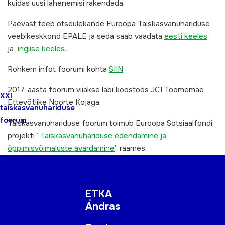
kuidas uusi lähenemisi rakendada.
Päevast teeb otseülekande Euroopa Täiskasvanuhariduse
veebikeskkond EPALE ja seda saab vaadata
eesti keeles
ja
inglise keeles.
Rohkem infot foorumi kohta
SIIN
2017. aasta foorum viiakse läbi koostöös JCI Toomemäe
XXI
Ettevõtlike Noorte Kojaga.
täiskasvanuhariduse
foorum
Täiskasvanuhariduse foorum toimub Euroopa Sotsiaalfondi
projekti “
Täiskasvanuhariduse edendamine ja
õppimisvõimaluste avardamine
” raames.
ETKA
Andras