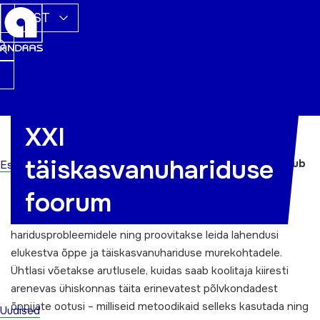
EST
XXI
Täiskasvanud õppija nädala lõpetab 26. oktoobril 2017
täiskasvanuhariduse
toimuv
XXI täiskasvanuhariduse foorum, mis keskendub
Esileht
erinevatest põlvkondadest õppijatele ja nende
foorum
koolitamisele
.
Foorumil otsitakse üheskoos vastuseid aktuaalsetele
haridusprobleemidele ning proovitakse leida lahendusi
elukestva õppe ja täiskasvanuhariduse murekohtadele.
Ühtlasi võetakse arutlusele, kuidas saab koolitaja kiiresti
arenevas ühiskonnas täita erinevatest põlvkondadest
õppijate ootusi – milliseid metoodikaid selleks kasutada ning
Uudised